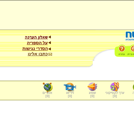
על הספריה
הסדרי נגישות
כתבו אלינו
ערך לקסיקוני
שמע
וידיאו
אתרים
]
0
[
]
0
[
]
0
[
]
0
[