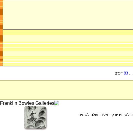
..
83
דפים
כבת האש. 1956, חריטה,9X12 ס"מ גלריית פרנקלין בולס, ניו יורק . אליהו עולה לשמים