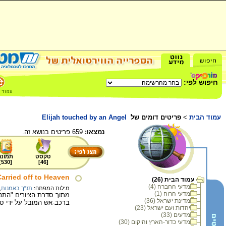
חיפוש לפי:
עמוד הבית
>
פריטים דומים של
Elijah touched by an Angel
נמצאו:
659 פריטים בנושא זה.
טקסט
תמונה
]
530
[
]
46
[
Carried off to Heaven
עמוד הבית (26)
מדעי החברה (4)
מילות המפתח:
תנ"ך באמנות
,
מדעי הרוח (1)
מדינת ישראל (36)
ברכב-אש המובל על ידי סו
יהדות ועם ישראל (23)
מדעים (33)
מדעי כדור-הארץ והיקום (30)