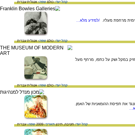
קהל יעד:
כולם
שפה:
אנגלית
עברית
/למידע מלא...
קהל יעד:
כולם
שפה:
אנגלית
עברית
שמן, צבעי גואש, עיפרון ודיו על נייר, 31X39 ס"מ. אליהו, המחזיק במקל ושק על כתפו, מרחף מעל
קהל יעד:
כולם
שפה:
אנגלית
עברית
מנגד את תפיסת ההומאניות של האמן.
...
קהל יעד:
חטיבה,
תיכון
תאריך:
2009
שפה:
עברית