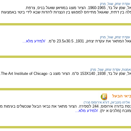
עקדת יצחק
,
שגל, מרק
ר מוצג במוזיאון שאגל בניס, צרפת.
קפלה בין דתית, שאגאל מתייחס למפגש בין הנצרות ליהדות שבא לידי ביטוי באמצעו
עקדת יצחק
,
שגל, מרק
את עקדת יצחק, 1931, 23.5x30.5 ס"מ.
/למידע מלא...
אמנות
,
עקדת יצחק
,
שגל, מרק
מוצג ב- The Art Institute of Chicago.
ביאי הבעל
אליהו (הנביא)
,
דורא אירופוס (עיר)
מתוך ציורי הקיר בבית הכנסת בדורה אירופוס, 244 לספירה. הציור מתאר את נביאי הבעל ש
זבח (מלכים א יח).
/למידע מלא...