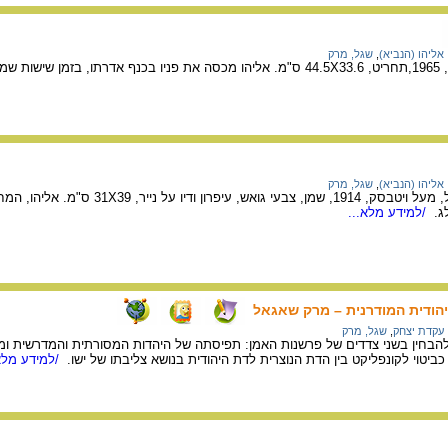
אליהו (הנביא)
,
שגל, מרק
מעליו.
אליהו (הנביא)
,
שגל, מרק
יצירה של האמן מרק שאגל, מעל ויטבסק, 1914, 
ג.
/למידע מלא...
הודית המודרנית – מרק שאגאל
עקדת יצחק
,
שגל, מרק
 להבחין בשני צדדים של פרשנות האמן: תפיסתה של היהדות המסורתית והמדרשית ו
 כביטוי לקונפליקט בין הדת הנוצרית לדת היהודית בנושא צליבתו של ישו.
/למידע מלא