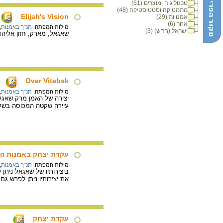
טכנולוגיה ומוצרים (61)
מתמטיקה וסטטיסטיקה (48)
Elijah's Vision
אמנויות (29)
אחר (6)
מילות המפתח:
תנ"ך באמנות
,
ישראל (חדש) (3)
שאגאל, מארק, חזון אליהו, 1965,תחריט, 44.5X33.6 ס"מ. אליהו מכסה את פניו בכנף אדרתו, בזמן שישות שמימית מרחפת 
Over Vitebsk
מילות המפתח:
תנ"ך באמנות
,
עיירה שקטה המכוסה בשל
עקדת יצחק באמנות הי
מילות המפתח:
תנ"ך באמנות
,
ביצירותיו של שאגאל ניתן
את יצירותיו ניתן לפרש גם
עקדת יצחק