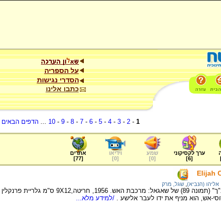
על הספריה
הסדרי נגישות
כתבו אלינו
1
-
2
-
3
-
4
-
5
-
6
-
7
-
8
-
9
-
10
...
הדפים הבאים
.
ערך לקסיקוני
שמע
וידיאו
אתרים
]
77
[
]
0
[
]
0
[
]
6
[
Elijah 
אליהו (הנביא)
,
שגל, מרק
מתוך סדרת הציורים "התנ"ך" (תמונה 89) של שאגאל: מר
סי-אש, הוא מניף את ידו לעבר אלישע .
/למידע מלא...