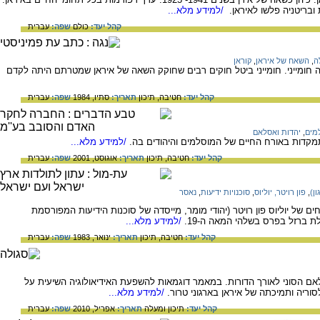
/למידע מלא...
קהל יעד:
כולם
שפה:
עברית
ה
,
השאח של איראן
,
קוראן
חומייני. חומייני ביטל חוקים רבים שחוקק השאה של איראן שמטרתם היתה לקדם
קהל יעד:
חטיבה,
תיכון
תאריך:
סתיו, 1984
שפה:
עברית
מים
,
יהדות ואסלאם
התמקדות באורח החיים של המוסלמים והיהודים בה.
/למידע מלא...
קהל יעד:
חטיבה,
תיכון
תאריך:
אוגוסט, 2001
שפה:
עברית
ן)
,
פון רויטר, יוליוס
,
סוכנויות ידיעות
,
נאסר
 של יוליוס פון רויטר (יהודי מומר, מייסדה של סוכנות הידיעות המפורסמת
ת ברזל בפרס בשלהי המאה ה-19.
/למידע מלא...
קהל יעד:
חטיבה,
תיכון
תאריך:
ינואר, 1983
שפה:
עברית
 הסוני לאורך הדורות. במאמר דוגמאות להשפעת האידיאולוגיה השיעית על
וריה ותמיכתה של איראן בארגוני טרור.
/למידע מלא...
קהל יעד:
תיכון ומעלה
תאריך:
אפריל, 2010
שפה:
עברית