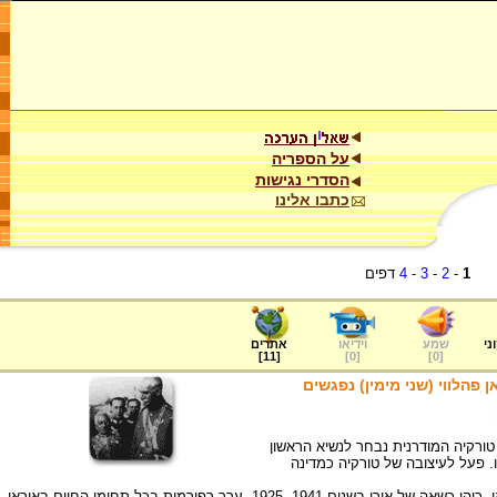
על הספריה
הסדרי נגישות
כתבו אלינו
1
-
2
-
3
-
4
דפים
ני
שמע
וידיאו
אתרים
]
11
[
]
0
[
]
0
[
פהלווי (שני מימין) נפגשים
מַאל אַטַאטוּרְק (1938-1881) – אבי טורקיה המודרנית נבחר לנשיא הראשון
 זה עד מותו. פעל לעיצובה של טורקיה כמדינה
רֶזַא חַ'אן פַּהְלַוִוי – מייסד שושלת פהלווי באיראן. כיהן כשאה של אירן בשנים 1941- 1925. ערך רפורמות בכל תחומי החיים באיראן.