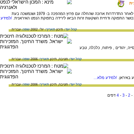
ית
תעשיית הנפט האיראנית עומדת בפני משבר, לאחר התדרדרות ארוכה שהחלה עם פרוץ המהפכה ב- 1979 ושנמשכה בעת
כושר התפוקה ודחיית השקעות זרות הביאו לירידה בתפוקת הנפט האיראנית.
/למידע
קהל יעד:
תיכון
תאריך:
יולי, 2002
שפה:
עברית
סייה, יהודים , פיתוח, כלכלה, טבע
קהל יעד:
חטיבה,
תיכון
תאריך:
2006
שפה:
עברית
 באיראן.
/למידע מלא...
קהל יעד:
חטיבה,
תיכון
תאריך:
2006
שפה:
עברית
-
2
-
3
-
4
דפים