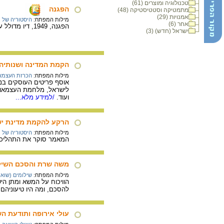
טכנולוגיה ומוצרים (61)
הפגנה
מתמטיקה וסטטיסטיקה (48)
אמנויות (29)
מילות המפתח:
היסטוריה של מ
אחר (6)
הפגנה, 1949, דיו מדולל על נייר, 70X35 ס"מ. אוסף גדעון עפרת, ירושלים.
ישראל (חדש) (3)
הקמת המדינה ושנותיה
מילות המפתח:
הכרזת העצמא
אוסף פריטים העוסקים בנ
לישראל, מלחמת העצמאות, 
ועוד.
/למידע מלא...
הרקע להקמת מדינת יש
מילות המפתח:
היסטוריה של מ
המאמר סוקר את התהליכי
משה שרת והסכם השילומים עם גרמ
מילות המפתח:
שילומים (שואה
להסכם, ומה היו טיעוניהם
עולי אירופה ותודעת ה