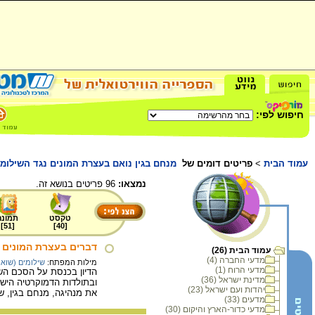
חיפוש לפי:
עמוד הבית
>
פריטים דומים של
מנחם בגין נואם בעצרת המונים נגד השילומים, תל אביב, 
נמצאו:
96 פריטים בנושא זה.
טקסט
תמונה
]
51
[
]
40
[
דברים בעצרת המונים 
עמוד הבית (26)
מדעי החברה (4)
מילות המפתח:
שילומים (שואה
מדעי הרוח (1)
הדיון בכנסת על הסכם השי
מדינת ישראל (36)
ובתולדות הדמוקרטיה הישר
יהדות ועם ישראל (23)
את מנהיגה, מנחם בגין, ש
מדעים (33)
מדעי כדור-הארץ והיקום (30)