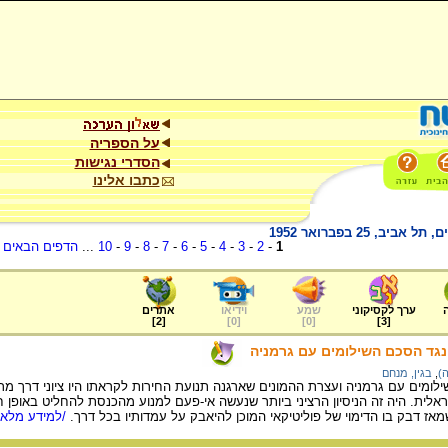
על הספריה
הסדרי נגישות
כתבו אלינו
25 בפברואר 1952
1
-
2
-
3
-
4
-
5
-
6
-
7
-
8
-
9
-
10
...
הדפים הבאים
.
ערך לקסיקוני
שמע
וידיאו
אתרים
]
2
[
]
0
[
]
0
[
]
3
[
נגד הסכם השילומים עם גרמניה
)
,
בגין, מנחם
לומים עם גרמניה ועצרת ההמונים שארגנה תנועת החירות לקראתו היו ציוני דרך מרכ
אלית. היה זה הניסיון הרציני ביותר שנעשה אי-פעם למנוע מהכנסת להחליט באופן חו
מאז דבק בו הדימוי של פוליטיקאי המוכן להיאבק על עמדותיו בכל דרך.
/למידע מלא..