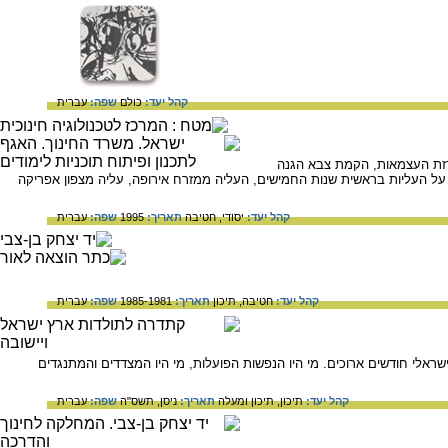
קהל יעד:
כולם
שפה:
עברית
כרזת העצמאות, הקמת צבא הגנה
 על העליות בראשית שנות החמישים, העליה ממזרח אירופה, עליה מצפון אפריקה
קהל יעד:
יסודי,
חטיבה
תאריך:
1995
שפה:
עברית
קהל יעד:
חטיבה,
תיכון
תאריך:
1985-1981
שפה:
עברית
בנושא השילומים, שהתקיים בשנים 1952-1951, הסעיר את הציבור הישראלי חודשים ארוכים. מי היו הנפשות הפועלות, מי היו המצדדים והמתנגדים
קהל יעד:
תיכון,
תיכון ומעלה
תאריך:
ניסן, תשס"ה
שפה:
עברית