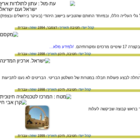
ארץ לאחר הגעתם של גלי העלייה הללו, ובמיוחד החותם שהטביעו ביישוב היהודי (בעיקר בירושלים ובצפת)
קהל יעד:
חטיבה
תאריך:
דצמבר, 1994
שפה:
עברית
ורותיהם.
/למידע מלא...
קהל יעד:
חטיבה,
תיכון
תאריך:
1998
שפה:
עברית
 החלה לבצע פעולות חבלה במטרות של השלטון הבריטי. הבריטים לא נענו לתביעות
קהל יעד:
חטיבה,
תיכון
תאריך:
1998
שפה:
עברית
קורב לתנועת השבתאות. עמד בראש קבוצה שביקשה לעלות
קהל יעד:
חטיבה,
תיכון
תאריך:
1999
שפה:
עברית