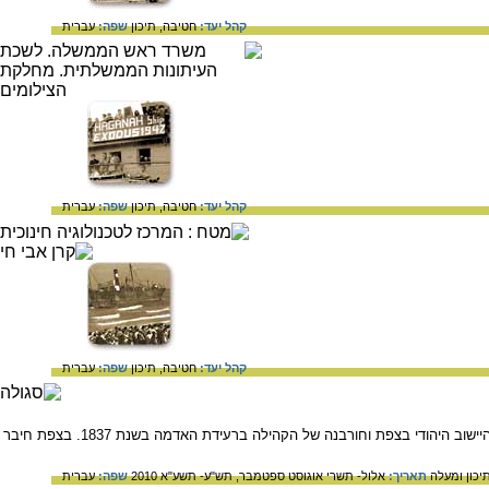
קהל יעד:
חטיבה,
תיכון
שפה:
עברית
קהל יעד:
חטיבה,
תיכון
שפה:
עברית
קהל יעד:
חטיבה,
תיכון
שפה:
עברית
תיאור עלייתו של רבי ישראל משקלוב תלמידו של הגר"א לארץ ישראל בראשית המאה ה- 19, פעולותיו לביסוס היישוב היהודי בצפת וחורבנה של הקהילה ברעידת האדמה בשנת 1837. בצפת חיבר
יכון ומעלה
תאריך:
אלול- תשרי אוגוסט ספטמבר, תש"ע- תשע"א 2010
שפה:
עברית