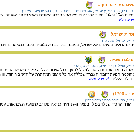
באים מארץ מרחקים
ספרדים
,
עליות לארץ-ישראל
,
אשכנזים
,
צפת (יישוב עירוני)
,
ירושלים (יישוב עירוני)
על העליות לארץ-ישראל במאות ה-15 וה-16. תאור הרכבה ואופיה של החברה היהודית ב
דע מלא...
סיית ישראל
שראל
,
ישראל
,
אוכלוסייה
דולים במימדים של ישראל, במבנה ובהרכב האוכלוסייה שבה. במאמר נדונים בקצרה 17 שינויים מרכזים ומק
ולם השנייה
שראל
,
אצ"ל
,
בן צבי, יצחק
,
הגנה (ארגון)
,
לח"י
ייה החלו מוסדות היישוב לפעול למען ביטול גזירות העלייה לארץ שהטילו הבריטים.
הוקמה תנועת "המרי העברי" שכללה את כל ארגוני המחתרת של היישוב היהודי, וזו
הגבלת העלייה.
/למידע מלא...
שראל
,
רבי יהודה החסיד ("החורבה")
המידע בדף זה עוסק ברבי יהודה החסיד שנולד בפולין במאה ה-17 והיה כנראה מ