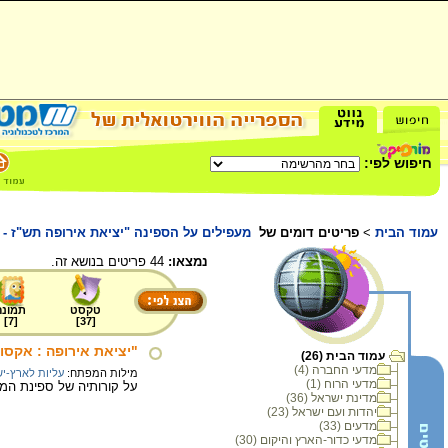
חיפוש לפי:
עמוד הבית
>
פריטים דומים של
מעפילים על הספינה "יציאת אירופה תש"ז - אקסו
נמצאו:
44 פריטים בנושא זה.
טקסט
תמונה
]
7
[
]
37
[
"יציאת אירופה : אקסו
עמוד הבית (26)
מדעי החברה (4)
מילות המפתח:
עליות לארץ-י
מדעי הרוח (1)
על קורותיה של ספינת המעפילים "יצי
מדינת ישראל (36)
יהדות ועם ישראל (23)
מדעים (33)
מדעי כדור-הארץ והיקום (30)