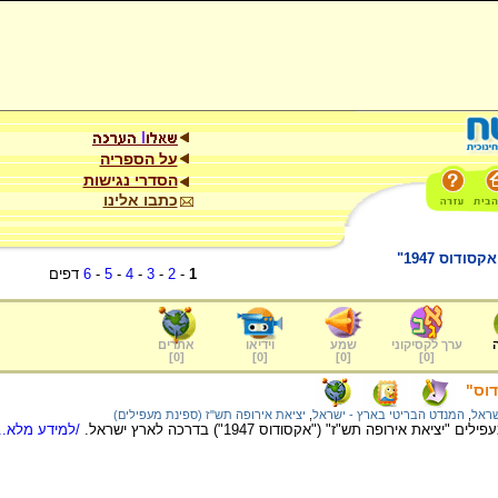
על הספריה
הסדרי נגישות
כתבו אלינו
דוס 1947"
1
-
2
-
3
-
4
-
5
-
6
דפים
ערך לקסיקוני
שמע
וידיאו
אתרים
]
0
[
]
0
[
]
0
[
]
0
[
דוס"
שראל
,
המנדט הבריטי בארץ - ישראל
,
יציאת אירופה תש"ז (ספינת מעפילים)
את אירופה תש"ז" ("אקסודוס 1947") בדרכה לארץ ישראל.
/למידע מלא...