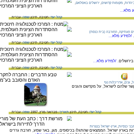
יהדות
,
מקומות קדושים
,
ירושלים באסלאם
,
 מלא...
קהל יעד:
חטיבה,
תיכון
שפה:
עברית
ים העתיקה
,
החורבה (בית כנסת)
/למידע מלא...
קהל יעד:
חטיבה,
תיכון
שפה:
עברית
בירושלים.
/למידע מלא...
קהל יעד:
חטיבה,
תיכון
שפה:
עברית
ל
,
גנים
,
אדריכלות נוף
קשר שלהם לישראל, על מקדשם והגנים
קהל יעד:
חטיבה,
תיכון
תאריך:
פברואר-מרץ, 1997
שפה:
עברית
בני כנסיות
,
ארץ-ישראל בנצרות
רות בארץ ישראל. הממצאים שהתגלו בכיסופים, מגן, באר שמע, חורבת גררים