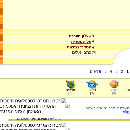
על הספריה
הסדרי נגישות
כתבו אלינו
1
-
2
-
3
-
4
-
5
-
6
דפים
ני
שמע
וידיאו
אתרים
]
3
[
]
2
[
]
0
[
רושלים העתיקה
,
ירושלים בנצרות
לא...
קהל יעד:
חטיבה,
תיכון
שפה:
עברית