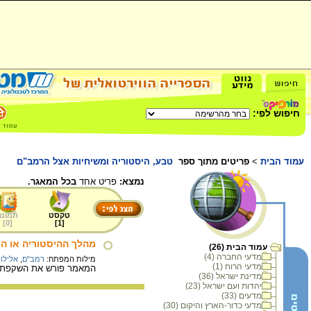
חיפוש לפי:
עמוד הבית
>
פריטים מתוך ספר
טבע, היסטוריה ומשיחיות אצל הרמב"ם
נמצא:
פריט אחד
בכל המאגר.
טקסט
תמונה
]
0
[
]
1
[
מהלך ההיסטוריה או ה
עמוד הבית (26)
מדעי החברה (4)
מילות המפתח:
רמב"ם
,
אלילו
מדעי הרוח (1)
המאמר פורש את השקפתו 
מדינת ישראל (36)
יהדות ועם ישראל (23)
מדעים (33)
מדעי כדור-הארץ והיקום (30)