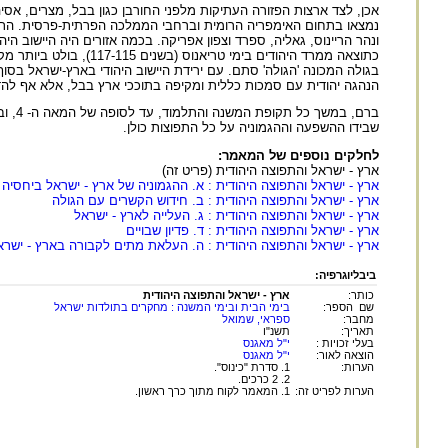
אכן, לצד ארצות הפזורה העתיקות מלפני החורבן כגון בבל, מצרים, אסיה
נמצאו בתחום האימפריה הרומית וברחבי הממלכה הפרתית-פרסית. התפוצ
ונהר הריינוס, גאליה, ספרד וצפון אפריקה. בכמה אזורים היה היישוב ה
בגולה המכונה 'הגולה' סתם. עם ירידת היישוב היהודי בארץ-ישראל בסוף
הנהגה יהודית עם סמכות כללית ומקיפה בתוככי ארץ בבל, אלא אף להדר
שבידו ההשפעה וההגמוניה על כל התפוצות כולן.
לחלקים נוספים של המאמר:
ארץ - ישראל והתפוצה היהודית (פריט זה)
ארץ - ישראל והתפוצה היהודית : א. ההגמוניה של ארץ - ישראל ביחסיה
ארץ - ישראל והתפוצה היהודית : ב. חידוש הקשרים עם הגולה
ארץ - ישראל והתפוצה היהודית : ג. העלייה לארץ - ישראל
ארץ - ישראל והתפוצה היהודית : ד. פדיון שבויים
ארץ - ישראל והתפוצה היהודית : ה. העלאת מתים לקבורה בארץ - ישרא
ביבליוגרפיה:
כותר:
ארץ - ישראל והתפוצה היהודית
שם הספר:
בימי הבית ובימי המשנה : מחקרים בתולדות ישראל
מחבר:
ספראי, שמואל
תאריך:
תשנ"ו
בעלי זכויות :
י"ל מאגנס
הוצאה לאור:
י"ל מאגנס
הערות:
1. סדרת "כינוס".
2. 2 כרכים.
הערות לפריט זה:
1. המאמר לקוח מתוך כרך ראשון.