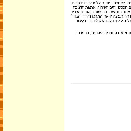
פאנוניה ועוד. קהילות יהודיות רבות
 הכספי והים השחור; ארצות הדנובה
 לאחר התמעטות היישוב היהודי במצרים
קומה של התפוצה היהודית הגדולה בבבל. ממחצית המאה ה- 2 ועד לסוף תקופתנו היוותה תפוצה זו את המרכז היהודי הגדול
לה. לא זו בלבד שעולה בידה ליצור
דון ביישוב היהודי בארץ-ישראל, בקשריו וביחסיו עם התפוצה היהודית, כבמרכז