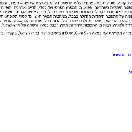
 הקטנה, מופיעות בתקופתנו קהילות חדשות, בעיקר בארצות אירופה – ספרד, גרמניה, 
ה היהודית השתרעה, אפוא, מן המפרץ הפרסי ועד למדי, חדייב וארמניה, חופי הים
יהודי צפוף והתרכז בקהילות מרובות אוכלוסין כמו בבבל, סוריה אסיה הקטנה ומצרים.
כתוצאה ממרד היהודים בימי טריאנוס (בשנים 117-115), בולט ביותר מ
 השלטון הביזאנטי, עולה ומתלבט ייחודה של יהדות בבל ומוסדות ההנהגה וההוראה ש
יך ולהנהיג רבות מן התפוצות היהודיות מחוץ לבבל כמעין יורשתה של ארץ-ישראל.
ברם, במשך כל תקופת המשנה והתלמוד, עד לסופה של המאה ה- 4, ובמידה מסויימת אף במאה ה- 5 וה- 6, יש ל
 עם התפוצות
ל