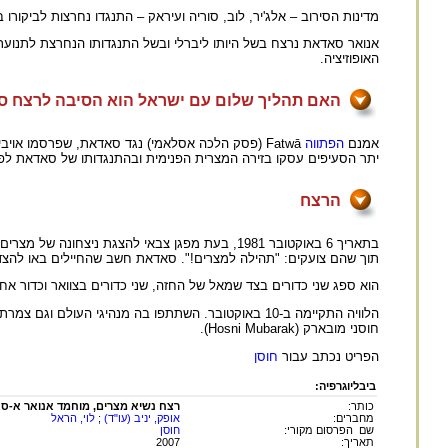
מדינות הסירוב – אלג'יר, לוב, סוריה ועיראק – התנגדו נחרצות לביקו
אנואר סאדאת נרצח בשל היותו ליברלי ובשל התנגדותו הנחרצת לתנועת
האופוזיציה.
האם תהליך שלום עם ישראל הוא הסיבה לרצח 
אמנם
הפתווה
Fatwā (פסק הלכה אסלאמי) נגד סאדאת, שפרסמו א
יתר הסעיפים עסקו בזירה המצרית הפנימית ובהתנגדותו של סאדאת ל
הרצח
בתאריך 6 באוקטובר 1981, בעת מפגן צבאי להצגת נ
תוך שהם צועקים: "תהילה למצרים!". סאדאת חשב שהחיילים באו להצדי
הוא ספג שני כדורים בצד שמאל של החזה, שני כדורים בצוואר וכדור אח
הלוויה התקיימה ב-10 באוקטובר. השתתפו בה מנהיגי הע
חוסני מובארק (Hosni Mubarak).
הפריט נכתב עבור
חוסן
ביבליוגרפיה:
כותר:
רצח נשיא מצרים, מוחמד אנואר א-סאדאת (918
מחברים:
אופק, יניב (עו"ד)
;
לוי, הראל
שם הפרסום מקורי:
חוסן
תאריך:
2007