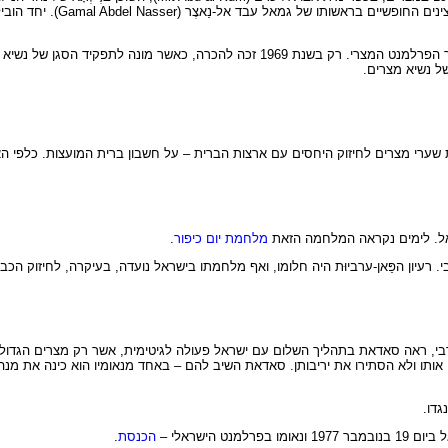
בעיר הבירה, קהיר. הוא למד באקדמיה הצבאית
ל נשיא מצרים.
שערי מצרים לחיזוק היחסים עם ארצות הברית – על חשבון ברית המועצות. כלפי הא
מלחמת יום כיפור
.
יון הפַּאן-ערביוּת היה חלומו, ואף מלחמתו בישראל נועדה, בעיקרה, לחיזוק הכב
רבי, ראה סאדאת בתהליך השלום עם ישראל פעולה לגיטימית, אשר רק מצרים הגדול
צו אותו ולא הסתירו את יריבותן. סאדאת השיב להם – באחד מנאומיו הוא כינה את מנהי
דו.
הישראלי –
הכנסת
.