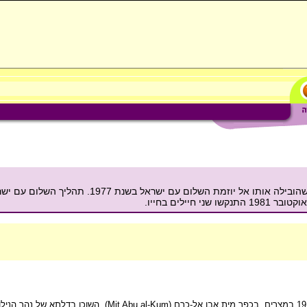
על חייו של נשיא מצרים, אנואר א-סאדאת ועל משנתו הפוליטית שהובילה א
ילים בחייו.