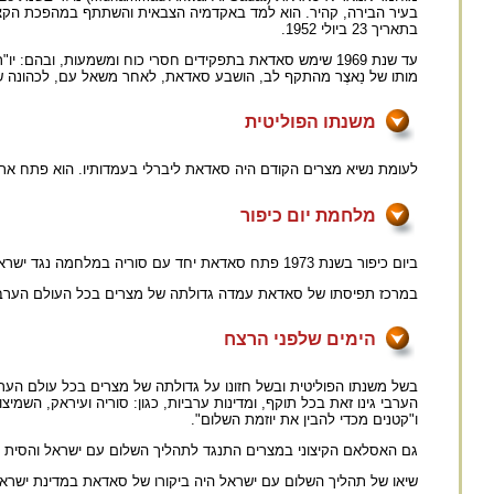
בתאריך 23 ביולי 1952.
מותו של נַאצֶר מהתקף לב, הושבע סאדאת, לאחר משאל עם, לכהונה ש
משנתו הפוליטית
לעומת נשיא מצרים הקודם היה סאדאת ליברלי בעמדותיו. הוא פתח את 
מלחמת יום כיפור
ביום כיפור בשנת 1973 פתח סאדאת יחד עם סוריה במלחמה נגד ישראל. לימים נקראה המלחמה הזאת
במרכז תפיסתו של סאדאת עמדה גדולתה של מצרים בכל העולם הערבי. רע
הימים שלפני הרצח
בשל משנתו הפוליטית ובשל חזונו על גדולתה של מצרים בכל עולם הע
הערבי גינו זאת בכל תוקף, ומדינות ערביות, כגון: סוריה ועיראק, השמי
ו"קטנים מכדי להבין את יוזמת השלום".
גם האסלאם הקיצוני במצרים התנגד לתהליך השלום עם ישראל והסית נג
שיאו של תהליך השלום עם ישראל היה ביקורו של סאדאת במדינת ישראל ביום 19 בנובמבר 1977 ונאומו בפרלמנט 