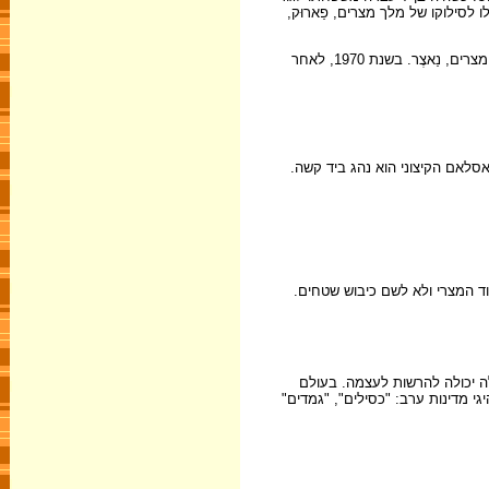
 והשתתף במהפכת הקצינים החופשיים בראשותו של גמאל עבד אל-נַאצֶר (Gamal Abdel Nasser). יחד הובילו לסילוקו של מלך מצרים, פַארוּק,
עד שנת 1969 שימש סאדאת בתפקידים חסרי כוח ומשמעות, ובהם: יו"ר הפרלמנט המצרי. רק בשנת 1969 זכה להכרה, כאשר מונה לתפקיד הסגן של נשיא מצרים, נַאצֶר. בשנת 1970, לאחר
סלאם הקיצוני הוא נהג ביד קשה.
וד המצרי ולא לשם כיבוש שטחים.
ה יכולה להרשות לעצמה. בעולם
גי מדינות ערב: "כסילים", "גמדים"