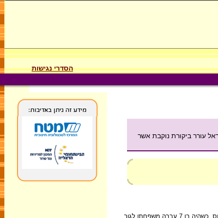
הסדרי נגישות
ותו אל יוזמת השלום עם ישראל בשנת 1977. תהליך השלום עם ישראל עורר ביקורת נוקבת אשר
מוחמד אנואר א-סאדאת (Muhammad Anwar Al Sadat) נולד בשנת 1918 במצרים, בכפר מית אבו אל-כרם (Mit Abu al-Kum), השוכן בדֶלְתָא של נהר הנילוס. כשהיה בן 7 עברה משפחתו לגור