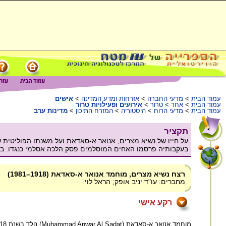
עמוד הבית
>
מדעי החברה
>
אזרחות ומדע המדינה
>
אישים
עמוד הבית
>
אחר
>
טרור
>
אירועים ופעילויות טרור
עמוד הבית
>
מדעי הרוח
>
היסטוריה
>
המזרח התיכון
>
מדינות ערב
תקציר
בעקבותיה פרסמו האחים המוסלמים פסק הלכה אסלמי כנגדו. באוקטובר 1981 התנקשו שני חי
רצח נשיא מצרים, מוחמד אנואר א-סאדאת (1918–1981)
מחברים: עו"ד יניב אופק; הראל לוי
רקע אישי