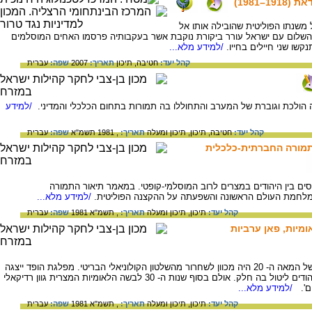
1981)
 משנתו הפוליטית שהובילה אותו אל
 עם ישראל בשנת 1977. תהליך השלום עם ישראל עורר ביקורת נוקבת אשר בעקבותיה פרסמו האחים המוסלמים
/למידע מלא...
קהל יעד:
חטיבה,
תיכון
תאריך:
2007
שפה:
עברית
/למידע
קהל יעד:
חטיבה,
תיכון,
תיכון ומעלה
תאריך:
, 1981 תשמ"א
שפה:
עברית
תמורה החברתית-כלכלית
3 של המאה ה- 20 הורעו היחסים בין היהודים במצרים לרוב המוסלמי-קופטי. במאמר תיאור התמורה
לחמת העולם הראשונה והשפעתה על ההקצנה הפוליטית.
/למידע מלא...
קהל יעד:
תיכון,
תיכון ומעלה
תאריך:
, תשמ"א 1981
שפה:
עברית
מיות, פאן ערביות
המאבק הפוליטי במצרים במחצית הראשונה של המאה ה- 20 היה מכוון לשחרור מהשלטון הקולוניאלי הבריטי. מפלגת הופד ייצגה
תפיסה לאומית טריטוריאלית שאיפשרה גם ליהודים ליטול בה חלק. אולם בסוף שנות ה- 30 לבשה הלאומיות המצרית גוון רדיקאלי
ים'.
/למידע מלא...
קהל יעד:
תיכון,
תיכון ומעלה
תאריך:
, תשמ"א 1981
שפה:
עברית