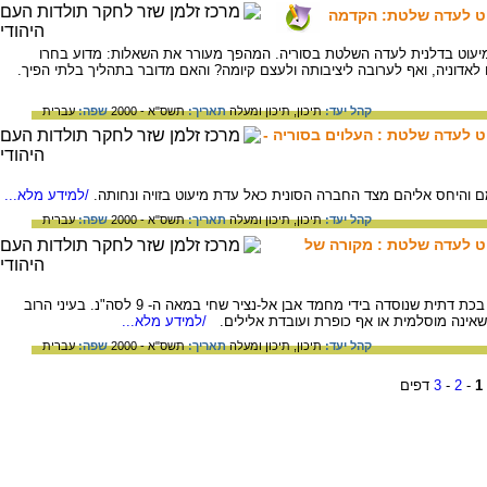
עוט לעדה שלטת: הקדמה
עוט בדלנית לעדה השלטת בסוריה. המהפך מעורר את השאלות: מדוע בחרו
לאדוניה, ואף לערובה ליציבותה ולעצם קיומה? והאם מדובר בתהליך בלתי הפיך.
קהל יעד:
תיכון,
תיכון ומעלה
תאריך:
תשס"א - 2000
שפה:
עברית
וט לעדה שלטת : העלוים בסוריה -
שמם והיחס אליהם מצד החברה הסונית כאל עדת מיעוט בזויה ונחותה.
/למידע מלא...
קהל יעד:
תיכון,
תיכון ומעלה
תאריך:
תשס"א - 2000
שפה:
עברית
וט לעדה שלטת : מקורה של
מקורה של האמונה העלוית הינו, ככל הנראה, בכת דתית שנוסדה בידי מחמד אבן אל-נציר שחי במאה ה- 9 לסה"נ. בעיני הרוב
שאינה מוסלמית או אף כופרת ועובדת אלילים.
/למידע מלא...
קהל יעד:
תיכון,
תיכון ומעלה
תאריך:
תשס"א - 2000
שפה:
עברית
1
-
2
-
3
דפים