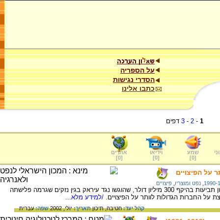
על הספריה
הסדרי נגישות
כתבו אלינו
1
-
2
-
3
דפים
ני
שמע
וידיאו
אתרים
]
0
[
]
0
[
]
0
[
 על הפיצויים
,
נפט ומוצריו
,
פיצויים
ארגון האומות המאוחדות קיבל יותר מ- 2 מיליון תביעות בהיקף 300 מיליון דולר, שהוגשו נגד עיראק בגין נזקים שגרמה פלישתה
/למידע מלא...
קהל יעד:
חטיבה,
תיכון
תאריך:
יולי, 2002
שפה:
עברית