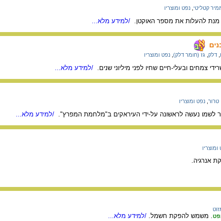
מיר קטליטי
,
נפט ומוצריו
מנת להעלות את מספר האוקטן.
/למידע מלא...
נים
,
דלק
,
גז (חומר דלק)
,
נפט ומוצריו
די צמחים ובעלי-חיים שחיו לפני מיליוני שנים.
/למידע מלא...
טרור
,
נפט ומוצריו
ר לשמו נעשה לראשונה על-ידי העיראקים ב"מלחמת המפרץ".
/למידע מלא...
ומוצריו
 אנרגיה.
זוט
. משמש להפקת חשמל.
/למידע מלא...
פט