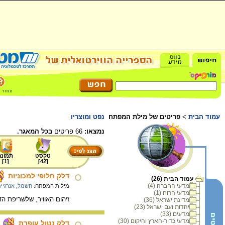
עמוד הבית
>
פריטים של מילת המפתח
נפט ומוצריו
נמצאו:
66 פריטים
בכל המאגר.
טקסט
תמונה
]
1
[
]
42
[
דלק חלופי למכוניות
עמוד הבית (26)
מדעי החברה (4)
מילות המפתח:
חשמל
,
אנרגיי
מדעי הרוח (1)
זיהום האוויר, שלשריפת ה
מדינת ישראל (36)
יהדות ועם ישראל (23)
מדעים (33)
מדעי כדור-הארץ והיקום (30)
דלק נטול עופרת