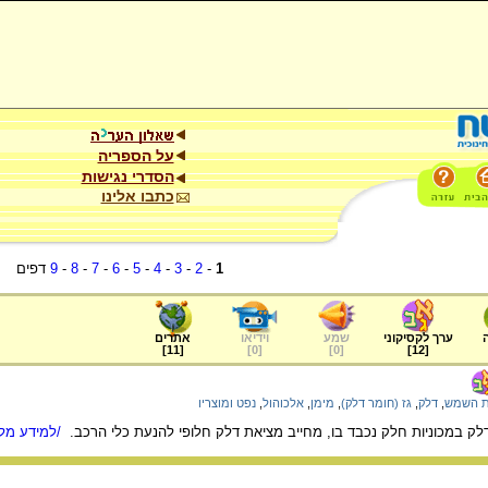
על הספריה
הסדרי נגישות
כתבו אלינו
1
-
2
-
3
-
4
-
5
-
6
-
7
-
8
-
9
דפים
ערך לקסיקוני
שמע
וידיאו
אתרים
]
11
[
]
0
[
]
0
[
]
12
[
ת השמש
,
דלק
,
גז (חומר דלק)
,
מימן
,
אלכוהול
,
נפט ומוצריו
דלק במכוניות חלק נכבד בו, מחייב מציאת דלק חלופי להנעת כלי הרכב.
/למידע מלא