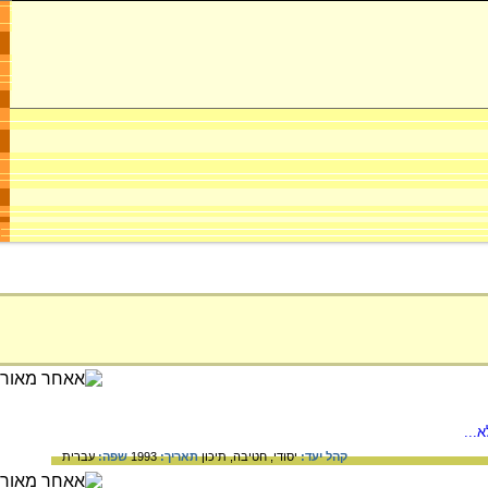
...
קהל יעד:
יסודי,
חטיבה,
תיכון
תאריך:
1993
שפה:
עברית