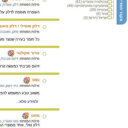
טכנולוגיה ומוצרים (61)
מילות המפתח:
דלק
,
עופרת
,
מ
מתמטיקה וסטטיסטיקה (48)
אמנויות (29)
העופרת מוספת לדלק על 
אחר (6)
ישראל (חדש) (3)
דלק פוסילי / דלק מאוב
מילות המפתח:
פחם
,
מאובנים
כל חומר בעירה שנוצר משרי
טרור אקולוגי
מילות המפתח:
זיהום סביבתי
,
זיהום סביבתי כמעשה טרו
נפט
מילות המפתח:
בתי זיקוק
,
נפט 
משאב טבע המשמש להפקת
/למידע מלא...
מזוט
מילות המפתח:
נפט ומוצריו
,
מ
דלק נוזלי, אחד ממוצרי ה
נ