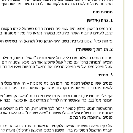
המכינות פתילות לשם מצווה ומחלקות אותו לבתי כנסיות ומדרשות ואף ל
מנורות נפט
1. גזיק (אידיש)
נר הנפט הראשון מסוגו היה עשוי פח בצורת חרוט כשמעל קצהו הקטום הי
יציב, לעתים קרובות העלה פיח. לא במקרה נקראו כלי מאור מסוג זה ב
פייחות כאלו שכונו בערבית בשם הישן-הנושן סרג' (שרגא) היו בשימוש חל
2. מנורות ("עששיות")
מנורות הנפט הרגילות עם כלי קיבול עשוי זכוכית "ראש" נחושת, פתילה
הופיעו "מנורות ברק" עם פתיל עגול שהפיצו אור רב ומכאן שמן. יהודי
עגול ומיכל נפט. על פי המיכל הרכיבו את "ראש" הנחושת ועליו ארובת ה
3. פנסים
פנסים עשויים שלוש דפנות פח ודופן רביעית מזכוכית – היו אחד מכלי ה
לשאת פנס בידו, ומי שהפר תקנה זו נענש ואף הוחשד כגנב. פסי רוח כאלה
אף צליינים נוצרים, ביחוד רוסים היו מביאים את נרות "האש הקדושה" ש
תמונה מס' 11), כדי שאפשר יהיה להדליק מחדש אם, או כאשר, יכבה אחד מהם.
התפשטות הנפט כדלק למאור גרמה לכך שהעיריות, תחילה בירושלים ואח
שכונות יהודיות של ירושלים – ולראשונה ב"מאה שערים" – הנהיגו תאורה
פנסים שהועמדו בין הבתים.
על סף המאה העשרים הופיעו הלוקסים הראשונים. עד הכיבוש הבריטי היו
חברת החשמל המופיעה בדין וחשבון הכספי הראשון (תרפ"א) נועדה לרכ