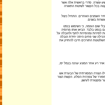
התשע-עשרה. סדרי בראשית אלה אשר
ה שקטה בכל הקשור לשיטות התאורה
חיר השמנים האחרים. התחיל ניצול
עשרות בשנים.
ים עד אשר אפשר להגיד בלי שום הגזמה, כי השימוש בנפט
 בנפט בלבד. הביאו אותו מרוסיה
 לסירות ומהסירות לחוף ולהובלה על
ץ העשויה בדמות לול, שהכילה שני פחים היתה יחידת הובלה
השלטונות התורכים חייבו להחזיק את
אויר רע אחר המונע עגינה בנמל יפו,
ילו הצורה המסורתית של הבערת אש
1 ס"מ) דמוי אגרופן קטן, אבן צור וצרור מיובש ומפורר של צמרנית הסלע. הקשת הצור
ר ומקטורת לעישון.