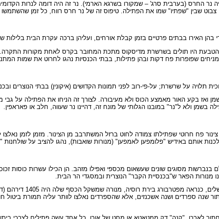
 נר החרס (בערבית סרג' – שמקורו בשרגא הארמי). נר זה היה דומה לנרות הקדומים
צבוט שבין "שפתיו" שמו את הפתילה. טיפוס זה של נר חרס רווח, כל זמן שהשתמשו 
י בהן האירו בבתים פרטיים בזמן קבלת אורחים, ועליהן ברכה עקרת הבית בלילות ש
ת הטבעת היו תולים בשרשרת מדיסקוס מתכת המחובר בקרס לאחת מקורות התקרה.
ו מניחים שפופרות פח דקות ובהן פתילות, בבתי הכנסיות נהגו לחרוט את שמות המ
וכית תלויה על שרשרת; על-פי-רוב לפני תמונות הקדושים (איקונין) בבתי הנוצרים ובכנ
מן ואז בקע האור מאמצע הכוס ולא מעיבורה. לצורך זה הניחו את הפתילה על גבי 
בשמן ולא ל"נר" במובנו הגלותי של מונח זה, דהיינו נר שעווה, חלב או פאראפין.
ור פח חרוטי שפתילתו צמודה לחוט ברזל המשתרבב מן הצינור. מזמן לזמן נאלצו ל
לכנות אותם באידיש "פלומפען לאמפען" (מנורות שואבות), נהגו להציב על שולחנות 
ם בנברשות מסוגים שונים שעשאום מכספי ואפילו מזהב. הן הכילו עשרות כוסות זכוכ
ינו מנורות הפאר ש"בכנסיית הקבר" הנוצרית ובמסגדי הר הבית.
ך לארכו, "קנה" דק ממטאטא או מחט של אורן. כל אחד עשה פתילים לצרכי ביתו. ב