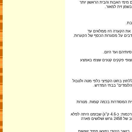
 מימי האבות והבית הראשון יותר
בשמן זית למאור.
בת.
 את הקערה היו ממלאים עד
תנדבים על מסגרות הכסף של הקערות.
סיותיהם ועד היום.
מצופי פקקים קטנים שצפו באמצע
לחוץ בחוט הקפיצי כלפי מטה ולטבול
"הלומדים" בבתי המדרש.
ית המסודרות בכמה קומות. מנורות
לאחר מלחמת קרים עם הקמת בתי הכנסת הגדולים נשלחה ליהודי ירושלים, כנראה מפטרבורג בירת רוסיה, מנורה שמשקל הכסף שלה היה 1405 דירהם (דרכמות: כ-4.6 ק"ג) שבזמנו היתה לפלא
בקרב יהודי ירושלים. לפי הוראת המנדב צריכים היו להשתמש בה לפי התור שנה ספרדים ושנה אשכנזים, אלא שהספרדים נאלצו לוותר עליה תמורת ביטול חוב של 2458 גרוש ושלושים פארה
ישוב היהודי נמצאו תמיד ישישות