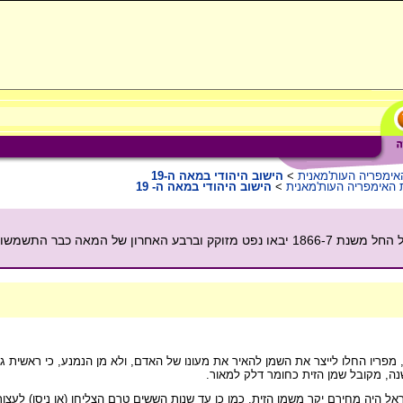
ימפריה העות'מאנית
>
הישוב היהודי במאה ה-19
האימפריה העות'מאנית
>
הישוב היהודי במאה ה- 19
עד אמצע המאה הי"ט שימש שמן הזית לתאורה בארץ ישראל אבל החל משנת 1866-7 יבאו נפט מזוקק וברבע האח
 מפריו החלו לייצר את השמן להאיר את מעונו של האדם, ולא מן הנמנע, כי ראשית 
נה, מקובל שמן הזית כחומר דלק למאור.
יה מחירם יקר משמן הזית. כמו כן עד שנות הששים טרם הצליחו (או ניסו) לעצור 