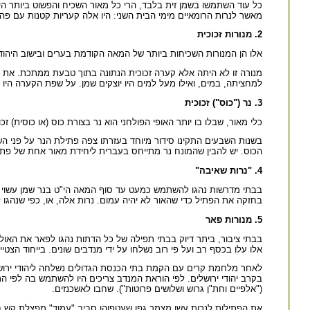
כל עוד השתמשו בשמן זית בלבד, הרי כל מאור השכיח והפשוט ביותר היה
מאשר לנרות הרומאיים מימי הבית השני: היו אלה קעריות קטנות עם פה 
2. מנורות זכוכית
אלו הן המנורות השכיחות ביותר של המאה הקודמת בערים ובישוב היהוד
מנורה זו לא היתה אלא קערה זכוכית הנתונה בתוך טבעת ממתכת. א
למחציתה, במים, ואילו מעל למים היו יוצקים שמן. על שפת הקערה הי
3. נר ("כוס") זכוכית
כלי מאור, שבלו בו יותר האופי הפולחני הוא נר בצורת כוס (או כוסית) זכ
בשנות השבעים התקינו סידור מיוחד בעזרתו צפה פתילת הנר על פני הש
הכוס. יש להבין שהמונח נר מתייחס בעברית ליחידת מאור אחת של פתילה 
4. "נרות שאיבה"
בבתי מדרשות נהגו להשתמש כמעט עד סוף המאה הי"ט בנר שמן עשוי צינ
בחזקה את הפתיל כדי שהאור לא יהיה עמום. נרות אלה, או, כפי שנהגו 
5. מנורות פאר
בבתי ציבור, ביתר דיוק בבתי תפילה של כל הדתות נהגו לפאר את האול
אלו עלו בכסף רב ועל פי רוב נשלחו על ידי מנדבים שונים. בייחוד הצטי
("אלפיים וחת"ן גרוש ושלושים פרוטות"). שחבו לאשכנזים.
את הפתילות לנרות עשו מצמר גפן שעטפוהו סביב "עמוד" מפצלת קש חתו