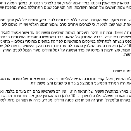
ת. סטיארין ופאראפין הוכנסו במידת-מה לארץ, ושוב לצרכי הכנסיות, במשך המאה 
רות הופרו בסוף שנות הששים של המאה הקודמת. תוך חצי יובל שנים התחוללה בארץ מהפכ
פט מזקק, הוא הקרוסין הבוער ללא ריח ופיח להבו חזק, ומחירו זול לאין ערוך ממ
חת: יצור שמן למאור, כי לצרכים אחרים טרם שימש הנפט הגלמי ושייריו נשפכו לים 
לארץ ישראל התחילו להביא את הנפט המזוקק בכמויות קטנות החל משנת 1866-7. וכמות זו גדלה והעלתה בשנות השבעים והשמונ
יאליים באירופה. ברבע האחרון של המאה כבר השתמשו התושבים העירוניים בבתיהם
הנפט נעשתה לכתחילה במיכלים המותאמים לפריקה בחופים מחוסרי נמלים – מהאניות
גבי בהמות משא. מיכל קטן המכיל קרוב ל- 18 ליטר קרוסין (פוד רוסי – 16 ק"ג) הוא פח הנפט המלבין המוכר לנו עד היום. תיבת הע
חמור. שש תיבות העמיסו על פרד ושמונה על גמל והוליכו מערי הנמל לפנים הארץ. 
פות.
ת המחיר; ואילו קשיי תחבורה הביאו לעלייתו. די היה בחודש אחד של סערות או מזג 
את היה המחיר הקמעוני הממוצע בעיר זו פי שניים וחצי משמן זית.
יעו בארץ במחצית השניה של המאה הי"ט, וזמן רב השתמשו בהם רק בערים בלבד, וא
המשיכה להתקיים בין הפלחים והבדווים גם במאה העשרים. כל גבר נשא בחגורתו משולש פלדה (באורך כ- 0
ערתו וב"מצית" חרוך זה הפיחו אש קטנה הדליקו מנורה, כירה או תנור וכן נרות למאו