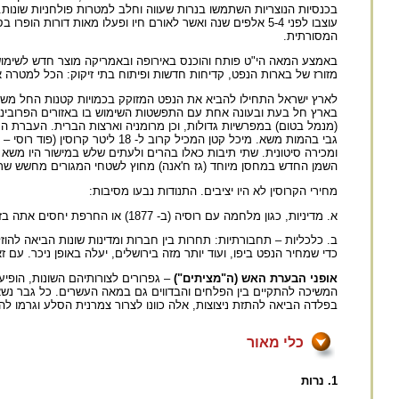
בכנסיות הנוצריות השתמשו בנרות שעווה וחלב למטרות פולחניות שונו
עוצבו לפני 5-4 אלפים שנה ואשר לאורם חיו ופעלו מאות דו
המסורתית.
באמצע המאה הי"ט פותח והוכנס באירופה ובאמריקה מוצר חדש לשימוש: נ
מזורז של בארות הנפט, קדיחות חדשות ופיתוח בתי זיקוק: הכל למטרה א
בארץ חל בעת ובעונה אחת עם התפשטות השימוש בו באזורים הפרובינצ
(מנמל בטום) במפרשיות גדולות, וכן מרומניה וארצות הברית. העברת 
ומכירה סיטונית. שתי תיבות כאלו בהרים ולעתים שלש במישור היו משא 
השמן החדש במחסן מיוחד (גז ח'אנה) מחוץ לשטחי המגורים מחשש שר
מחירי הקרוסין לא היו יציבים. התנודות נבעו מסיבות:
א. מדיניות, כגון מלחמה עם רוסיה (ב- 1877) או החרפת יחסים אתה בזמנים שונים.
ב. כלכליות – תחבורתיות: תחרות בין חברות ומדינות שונות הביאה להוזל
כדי שמחיר הנפט ביפו, ועוד יותר מזה בירושלים, יעלה באופן ניכר. עם ז
אופני הבערת האש (ה"מציתים")
– גפרורים לצורותיהם השונות, הופ
בפלדה הביאה להתזת ניצוצות, אלה כוונו לצרור צמרנית הסלע וגרמו להב
כלי מאור
1. נרות