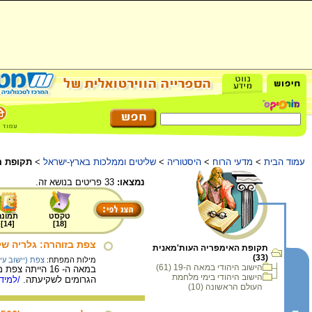
עמוד הבית
>
מדעי הרוח
>
היסטוריה
>
שליטים וממלכות בארץ-ישראל
>
תקופת ה
נמצאו:
33 פריטים בנושא זה.
טקסט
תמונה
]
14
[
]
18
[
צפת בזוהרה: גלריה ש
תקופת האימפריה העות'מאנית
(33)
מילות המפתח:
צפת (יישוב עיר
הישוב היהודי במאה ה-19 (61)
במאה ה- 16 הי
הישוב היהודי בימי מלחמת
הגרומים לשקיעתה.
/למידע
העולם הראשונה (10)