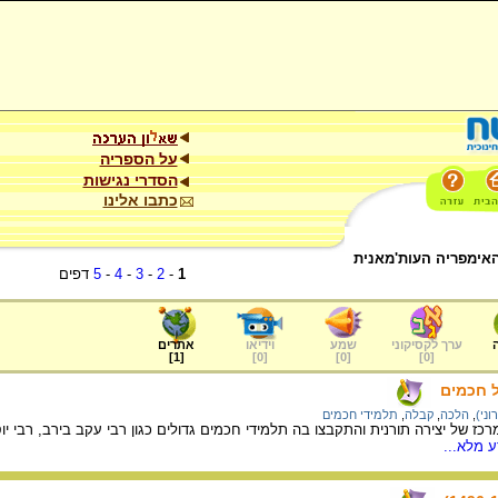
על הספריה
הסדרי נגישות
כתבו אלינו
אימפריה העות'מאנית
1
-
2
-
3
-
4
-
5
דפים
ערך לקסיקוני
שמע
וידיאו
אתרים
]
1
[
]
0
[
]
0
[
]
0
[
ל חכמים
וני)
,
הלכה
,
קבלה
,
תלמידי חכמים
יתה צפת מרכז של יצירה תורנית והתקבצו בה תלמידי חכמים גדולים כגון רבי עקב בירב, 
 מלא...