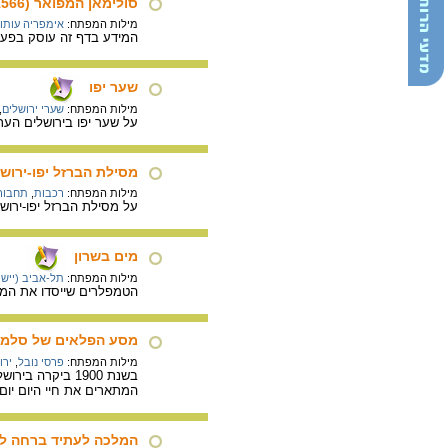
סולימאן המפואר (1496-1566)
מילות המפתח:
אימפריה עותו
המידע בדף זה עוסק בפעלי
שער יפו
מילות המפתח:
שערי ירושלים
,
על שער יפו בירושלים העת
מסילת הברזל יפו-ירוש
מילות המפתח:
רכבות
,
תחבורה
על מסילת הברזל יפו-ירושל
מים בשרון
מילות המפתח:
תל-אביב (יישוב
הטמפלרים שייסדו את המושבה שרונה (כיום הקרי
מסע הפלאים של סלמה
מילות המפתח:
פרסי נובל
,
ירו
בשנת 1900 ביק
המתארים את חיי היום יום בירושלים של ראשית המאה ה-20, ובמ
המלכה לעתיד ברחה לע