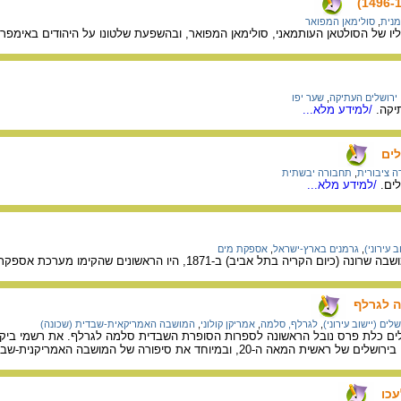
מנית
,
סולימאן המפואר
ו של הסולטאן העותמאני, סולימאן המפואר, ובהשפעת שלטונו על היהודים באימפריה
ירושלים העתיקה
,
שער יפו
יקה.
/למידע מלא...
לים
 ציבורית
,
תחבורה יבשתית
ים.
/למידע מלא...
 עירוני)
,
גרמנים בארץ-ישראל
,
אספקת מים
ה בתל אביב) ב-1871, היו הראשונים שהקימו מערכת אספקת מים מרכזית.
 לגרלף
שלים (יישוב עירוני)
,
לגרלף, סלמה
,
אמריקן קולוני
,
המושבה האמריקאית-שבדית (שכונה)
רה בירושלים כלת פרס נובל הראשונה לספרות הסופרת השבדית סלמה לגרלף. את רשמי 
יוחד את סיפורה של המושבה האמריקנית-שבדית בירושלים – אמריקן קולוני.
כו