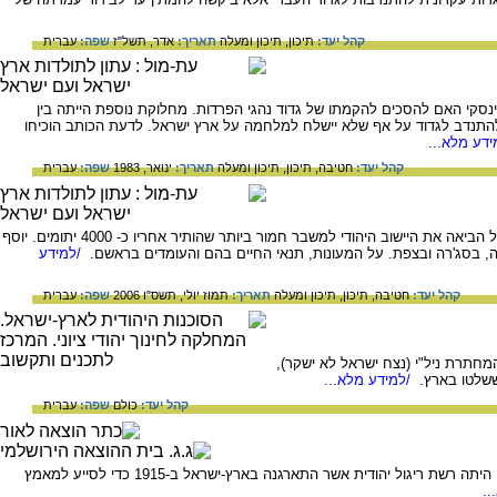
קהל יעד:
תיכון,
תיכון ומעלה
תאריך:
אדר, תשל"ז
שפה:
עברית
ינסקי האם להסכים להקמתו של גדוד נהגי הפרדות. מחלוקת נוספת הייתה בין
ם להתנדב לגדוד על אף שלא יישלח למלחמה על ארץ ישראל. לדעת הכותב הוכיחו
דע מלא...
קהל יעד:
חטיבה,
תיכון,
תיכון ומעלה
תאריך:
ינואר, 1983
שפה:
עברית
תקופת מלחמת העולם הראשונה בארץ ישראל הביאה את היישוב היהודי למשבר חמור ביותר שהותיר אחריו כ- 4000 יתומים. יוסף
ה, בסג'רה ובצפת. על המעונות, תנאי החיים בהם והעומדים בראשם.
/למידע
קהל יעד:
חטיבה,
תיכון,
תיכון ומעלה
תאריך:
תמוז יולי, תשס"ו 2006
שפה:
עברית
189), גיבורת ארגון המחתרת ניל"י (נצח ישראל לא ישקר),
ששלטו בארץ.
/למידע מלא...
קהל יעד:
כולם
שפה:
עברית
ניל"י, ראשי תיבות של "נצח ישראל לא ישקר", היתה רשת ריגול יהודית אשר התארגנה בארץ-ישראל ב-1915 כדי לסייע למאמץ
..