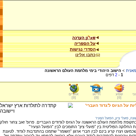
על הספריה
הסדרי נגישות
כתבו אלינו
מאנית
>
הישוב היהודי בימי מלחמת העולם הראשונה
1
-
2
דפים
ני
שמע
וידיאו
אתרים
]
0
[
]
0
[
]
0
[
ת על הגיוס ל'גדוד העברי'
ונה
,
פועלי ציון
,
הפועל הצעיר
בתקופת מלחמת העולם הראשונה על הגיוס לגדודים העבריים. פרופ' זאב צחור חולק
חלוקה הפוליטית בין "פועלי ציון" התומכים לבין "הפועל הצעיר"
 שכמעט ויצרו קרע בינם לבין חברי ארגון "השומר" שתמכו בהתנדבות לגדוד. לטענת
דות עקרונית להתנדבות לגדוד העברי אלא ביקשה להמתין עד לבירור עמדתה של