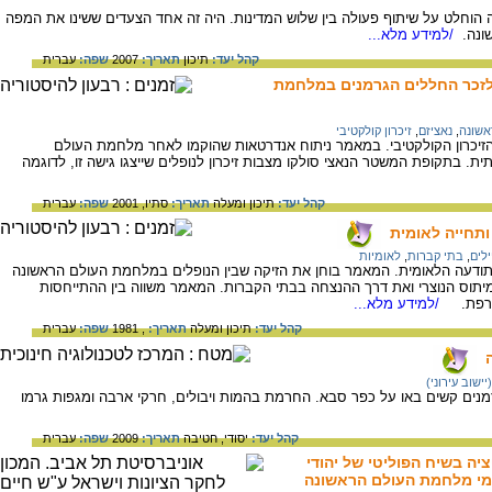
הוחלט על שיתוף פעולה בין שלוש המדינות. היה זה אחד הצעדים ששינו את המפה
ונה.
/למידע מלא...
קהל יעד:
תיכון
תאריך:
2007
שפה:
עברית
לזכר החללים הגרמנים במלחמת
אשונה
,
נאציזם
,
זיכרון קולקטיבי
הזיכרון הקולקטיבי. במאמר ניתוח אנדרטאות שהוקמו לאחר מלחמת העולם
ת. בתקופת המשטר הנאצי סולקו מצבות זיכרון לנופלים שייצגו גישה זו, לדוגמה
קהל יעד:
תיכון ומעלה
תאריך:
סתיו, 2001
שפה:
עברית
ותחייה לאומית
ילים
,
בתי קברות
,
לאומיות
תודעה הלאומית. המאמר בוחן את הזיקה שבין הנופלים במלחמת העולם הראשונה
מיתוס הנוצרי ואת דרך ההנצחה בבתי הקברות. המאמר משווה בין ההתייחסות
בצרפת.
/למידע מלא...
קהל יעד:
תיכון ומעלה
תאריך:
, 1981
שפה:
עברית
ישוב עירוני)
נה וזמנים קשים באו על כפר סבא. החרמת בהמות ויבולים, חרקי ארבה ומגפות גרמו
קהל יעד:
יסודי,
חטיבה
תאריך:
2009
שפה:
עברית
יה בשיח הפוליטי של יהודי
ימי מלחמת העולם הראשונה