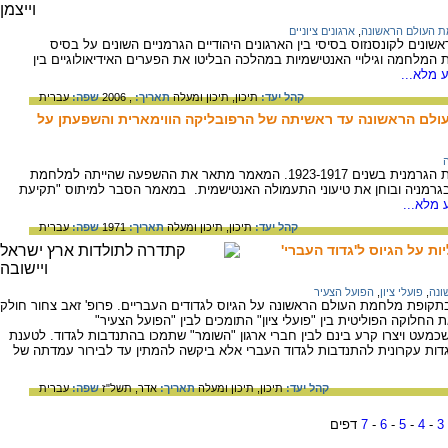
 העולם הראשונה
,
ארגונים ציוניים
ים לקונסנזוס בסיסי בין הארגונים היהודיים הגרמניים השונים על בסיס
מלחמה וגילויי האנטישמיות במהלכה הבליטו את הפערים האידיאולוגיים בין
 מלא...
קהל יעד:
תיכון,
תיכון ומעלה
תאריך:
, 2006
שפה:
עברית
לם הראשונה עד ראשיתה של הרפובליקה הווימארית והשפעתן על
על המפנה הגורלי, שחל בתולדות האנטישמיות הגרמנית בשנים 1923-1917. המאמר מתאר את ההשפעה שהייתה למלחמת
גרמניה ובוחן את טיעוני התעמולה האנטישמית. במאמר הסבר למיתוס "תקיעת
 מלא...
קהל יעד:
תיכון,
תיכון ומעלה
תאריך:
1971
שפה:
עברית
ת על הגיוס ל'גדוד העברי'
ונה
,
פועלי ציון
,
הפועל הצעיר
בתקופת מלחמת העולם הראשונה על הגיוס לגדודים העבריים. פרופ' זאב צחור חולק
חלוקה הפוליטית בין "פועלי ציון" התומכים לבין "הפועל הצעיר"
 שכמעט ויצרו קרע בינם לבין חברי ארגון "השומר" שתמכו בהתנדבות לגדוד. לטענת
דות עקרונית להתנדבות לגדוד העברי אלא ביקשה להמתין עד לבירור עמדתה של
קהל יעד:
תיכון,
תיכון ומעלה
תאריך:
אדר, תשל"ז
שפה:
עברית
3
-
4
-
5
-
6
-
7
דפים