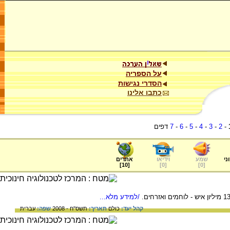
על הספריה
הסדרי נגישות
כתבו אלינו
-
2
-
3
-
4
-
5
-
6
-
7
דפים
ני
שמע
וידיאו
אתרים
]
10
[
]
0
[
]
0
[
/למידע מלא...
קהל יעד:
כולם
תאריך:
תשס"ח - 2008
שפה:
עברית