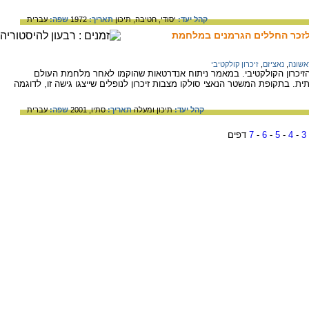
קהל יעד:
יסודי,
חטיבה,
תיכון
תאריך:
1972
שפה:
עברית
לזכר החללים הגרמנים במלחמת
אשונה
,
נאציזם
,
זיכרון קולקטיבי
הזיכרון הקולקטיבי. במאמר ניתוח אנדרטאות שהוקמו לאחר מלחמת העולם
ת. בתקופת המשטר הנאצי סולקו מצבות זיכרון לנופלים שייצגו גישה זו, לדוגמה
קהל יעד:
תיכון ומעלה
תאריך:
סתיו, 2001
שפה:
עברית
3
-
4
-
5
-
6
-
7
דפים