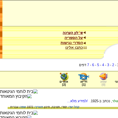
על הספריה
הסדרי נגישות
כתבו אלינו
-
2
-
3
-
4
-
5
-
6
-
7
דפים
ני
שמע
וידיאו
אתרים
]
2
[
]
1
[
]
0
[
, נכתב ב-1925.
/למידע מלא...
טלר
קהל יעד:
יסודי,
חטיבה,
תיכון
תאריך:
1972
שפה:
עברית