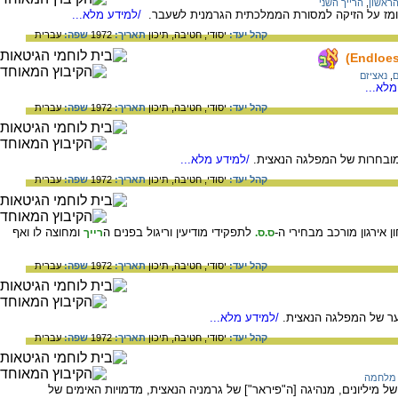
הראשון
,
הרייך השני
הרומז על הזיקה למסורת הממלכתית הגרמנית לשעבר.
/למידע מלא...
קהל יעד:
יסודי,
חטיבה,
תיכון
תאריך:
1972
שפה:
עברית
ם
,
נאציזם
לא...
קהל יעד:
יסודי,
חטיבה,
תיכון
תאריך:
1972
שפה:
עברית
/למידע מלא...
קהל יעד:
יסודי,
חטיבה,
תיכון
תאריך:
1972
שפה:
עברית
לתפקידי מודיעין וריגול בפנים ה
ומחוצה לו ואף
ס.ס.
רייך
קהל יעד:
יסודי,
חטיבה,
תיכון
תאריך:
1972
שפה:
עברית
/למידע מלא...
קהל יעד:
יסודי,
חטיבה,
תיכון
תאריך:
1972
שפה:
עברית
 מלחמה
ל מיליונים, מנהיגה [ה"פיראר"] של גרמניה הנאצית, מדמויות האימים של