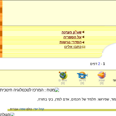
על הספריה
הסדרי נגישות
כתבו אלינו
1
-
2
דפים
ני
שמע
וידיאו
אתרים
]
0
[
]
0
[
]
0
[
ד, שפירושו: תלמיד של חכמים, אדם למדן, בקי בתורה,
קהל יעד:
כולם
שפה:
עברית