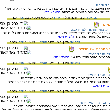
ידי חכמים
ה תורנית והתקבצו בה תלמידי חכמים גדולים כגון רבי עקב בירב, רבי יוסף קארו, האר"י
יתה של צפת ואת הגרומים לשקיעתה.
/למידע מלא...
קהל יעד:
חטיבה,
תיכון ומעלה
תאריך:
אב אוגוסט, תשע"א 2011
שפה:
עברית
מים
שראל בעת העתיקה
,
תלמידי חכמים
 החברה היהודית בארץ-ישראל. ערעור יסודות החברה והתגברות כוחם של יסודות
עלייתו של מעמד החכמים.
/למידע מלא...
קהל יעד:
תיכון,
תיכון ומעלה
תאריך:
1985-1981
שפה:
עברית
ם החברתי של חכמים
קה
,
תלמידי חכמים
חכמים לאחר חורבן בית שני.
/למידע מלא...
קהל יעד:
תיכון,
תיכון ומעלה
תאריך:
1985-1981
שפה:
עברית
קה
,
תלמידי חכמים
 החכמים במשך דורות אחדים, היתה השאלה מה עדיף - תלמוד או
תחום החברתי, כגון צדקה וגמילות חסדים. על הגישות השונות בקרב החכמים
ידע מלא...
קהל יעד:
תיכון,
תיכון ומעלה
תאריך:
1985-1981
שפה:
עברית
עת העתיקה
,
תלמידי חכמים
לם התייחדו באורחות חייהם, בהשקפת עולמם ובפעילותם בחברה. בשאלת
 באופן מוחלט את המעשה, במיוחד קיומן של מצוות שיש בהן תמיכה בחלשים. על