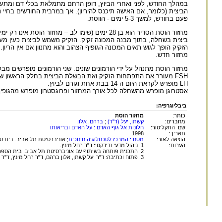
במהלך החודש, לפני ואחרי הביוץ, דופן הרחם מתמלאת בכלי דם ומתע
הביצית (כלומר, אם האישה תיכנס להיריון). אך במרבית החודשים בחיי נ
פעם בחודש, למשך 5-3 ימים - הווסת.
מחזור הוסת הסדיר הוא בן 28 ימים (שימו לב – מ
מחזור חדש.
מחזור הוסת מתנהל על ידי הורמונים שונים. שני הורמונים מופרשים מ
FSH מעורר את התפתחות הזקיק ואת הבשלת הביצית בחלק הראשון של המחזור.
LH מופרש לקראת היום ה 14 בבת אחת וגורם לביוץ.
אסטרוגן מופרש מהשחלה לכל אורך המחזור ופרוגסטרון מופרש מהגופי
ביבליוגרפיה:
כותר:
מחזור הוסת
מחברים:
קשתן, יעל (ד"ר)
;
ברהם, אלון
שם התקליטור:
חלונות אל גוף האדם : על האדם ובריאותו
תאריך:
1998
הוצאה לאור:
מטח : המרכז לטכנולוגיה חינוכית
; אוניברסיטת תל אביב. בית ספ
הערות:
1. ניהול מדעי ודידקטי: ד"ר רחל מינץ.
2. התכנית פותחה בשיתוף עם אוניברסיטת תל אביב. בית הספר לחינוך. המרכז הטכנולוגי חינוכי - מדע וטכנולוגיה לחטיבות הביניים.
3. פתוח וכתיבה: ד"ר יעל קשתן, אלון ברהם, ד"ר רחל מינץ, ד"ר גילי מרבך-עד, ד"ר סמדר רייספלד.