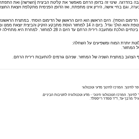
בה בהדרגה. שינוי זה בדופן הרחם מאפשר את קליטת הביצית (השרשה) ואת התפתח
ערה, וגם בחיי אישה, היריון אינו מתפתח, ואז הדופן הפנימית מתקלפת ויוצאת החוצה
חזור הוסת אינו רק ימי הדימום הוסתי). היום הראשון הוא היום הראשון של הדימום הוסתי. במחצית
ביצית בשחלה, בתוך מבנה המכונה זקיק. הזקיק משמש לביצית כעין מעטפת והוא הולך וגדל. ביום ה 14 למחזור הו
הזקיק הופך לגוש תאים המכונה הגופיף הצהוב והוא מתנוון אם אין הריון. בינתיים הולכת
בלוטת יותרת המוח ומשפיעים על השחלה:
ף הצהוב במחצית השניה של המחזור. שניהם גורמים להתעבות רירית הרחם.
ר לחינוך. המרכז לחינוך מדעי וטכנולוגי