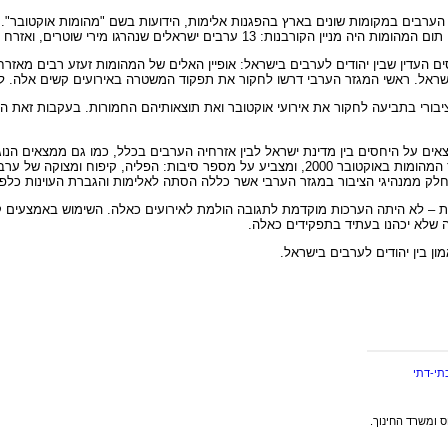
רבים במקומות שונים בארץ בהפגנות אלימות, הידועות בשם "מהומות אוקטובר". מ
די ישראלי אחד שנהרג מפגיעת אבן שנזרקה עליו על-ידי מפגינים ערבים.
 העדין שבין יהודים לערבים בישראל: אופיין האלים של המהומות זעזע רבים מאזרחי
אל. ראשי המגזר הערבי דרשו לחקור את תפקוד המשטרה באירועים קשים אלה. לטע
ציבורי בתביעה לחקור את אירועי אוקטובר ואת תוצאותיהם החמורות. בעקבות זאת
עדה כולל מימצאים על היחסים בין מדינת ישראל לבין אזרחיה הערבים בכלל, כמו גם ממצאי
בין אזרחי מדינת ישראל. הדו"ח מנתח את התהליכים במיגזר הערבי שהובילו לפרוץ המהומות באוקטובר 0
לק ממנהיגי הציבור במגזר הערבי אשר כללה הסתה לאלימות והגברת העוינות כלפי
 – לא היתה הערכות מוקדמת לתגובה הולמת לאירועים כאלה. השימוש באמצעים קטל
 שלא יכהנו בעתיד בתפקידים כאלה.
ון בין יהודים לערבים בישראל.
תי-דתי