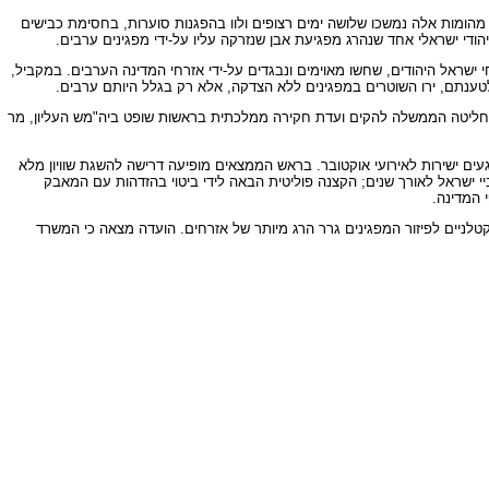
הומות אלה נמשכו שלושה ימים רצופים ולוו בהפגנות סוערות, בחסימת כבישים
 ישראל היהודים, שחשו מאוימים ונבגדים על-ידי אזרחי המדינה הערבים. במקביל,
נתם, ירו השוטרים במפגינים ללא הצדקה, אלא רק בגלל היותם ערבים.
 החליטה הממשלה להקים ועדת חקירה ממלכתית בראשות שופט ביה"מש העליון, מר
ם הנוגעים ישירות לאירועי אוקטובר. בראש הממצאים מופיעה דרישה להשגת שוויון מלא
200, ומצביע על מספר סיבות: הפליה, קיפוח ומצוקה של ערביי ישראל לאורך שנים; הקצנה פוליטית הבאה לידי ביטוי בהזדהות עם המאבק
 המדינה.
ניים לפיזור המפגינים גרר הרג מיותר של אזרחים. הועדה מצאה כי המשרד