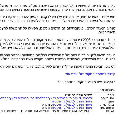
כאות הזדהות עם אינתיפאדת אל-אקצה, בראש השנה תשס"א, פתחו אזרחי ישראל הע
ראשיים ובזריקת אבנים. במהלך דיכוי המהומות השתמשה המשטרה בנשק חם. עם תום המהומות היה מניין הקורבנות: 13 ערבים ישראלים שנהרגו מירי שוטרים, ואזרח יהו
מאז אמנם נרגעו הרוחות, אך מהומות אלו חיבלו קשות באמון ההדדי ובמרקם היחסים
הריגתם של האזרחים הערבים במהלך ההפגנות גרמה לזעם רב בקרב הערבים בישר
מנהיגי המגזר הערבי, ובעקבותיהם גם גורמים נוספים, הפעילו על הממשלה לחץ 
תיאודור אור.
ב – 1 בספטמבר 2003 פירסמה ועדת אור – את מסקנותיה. דו"ח הו
הפלסטיני; הקצנה דתית; התגברות ההפגנות האלימות; והתנהגות לא-אחראית של ח
הועדה מצאה ליקויים רבים בהתנהלות המשטרה בבלימת המהומות ובפיזור ההפגנות
לביטחון פנים והמשטרה, והעומדים בראשם באותה תקופה כשלו בתפקידם והמליצה
לסיכום, הביעה הוועדה תקווה שהדו"ח יתרום לקירוב לבבות ויעזור בשיקום יחסי האמ
קישור למסמך המקורי של ועדת אור
* הקישור אינו מופיע במקורו במסמך הנ"ל
ביבליוגרפיה:
כותר:
אירועי אוקטובר 2000
שם האתר:
לקראת : דו-שיח בין תלמידים בחינוך הממלכתי לבין תלמידים בחינוך הממלכ
מחבר:
מטח : המרכז לטכנולוגיה חינוכית
בעלי זכויות :
מטח : המרכז לטכנולוגיה חינוכית
; צו פיוס
הוצאה לאור:
מטח : המרכז לטכנולוגיה חינוכית
; צו פיוס
הערות:
1. הפרוייקט הוקם בתמיכה ובעידוד כספי של הסוכנות היהודית, עמותת צו פיוס ומשרד החינוך.