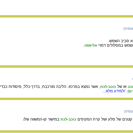
נומיה)
א סביב השמש.
שמש במסלולים דמויי
.
אליפסה
או של
, אשר נמצא במרכזו. הליבה מורכבת, בדרך-כלל, מיסודות כבדי
כב
כוכב-לכת
.
/למידע מלא...
ים)
ומיה)
טנים של סלע ושל קרח המקיפים
במישור קו-המשווה שלו.
כוכב-לכת