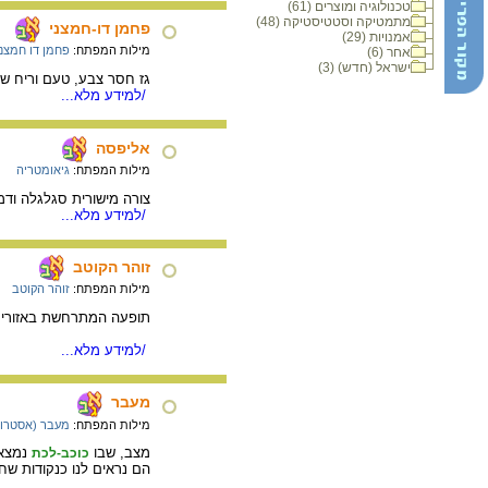
טכנולוגיה ומוצרים (61)
מתמטיקה וסטטיסטיקה (48)
פחמן דו-חמצני
אמנויות (29)
מילות המפתח:
פחמן דו חמצני
אחר (6)
ישראל (חדש) (3)
גז חסר צבע, טעם וריח שנוס
/למידע מלא...
אליפסה
מילות המפתח:
גיאומטריה
צורה מישורית סגלגלה ודמ
/למידע מלא...
זוהר הקוטב
מילות המפתח:
זוהר הקוטב
תופעה המתרחשת באזורי 
/למידע מלא...
מעבר
מילות המפתח:
מעבר (אסטרונ
מצב, שבו
נמצא 
כוכב-לכת
הם נראים לנו כנקודות שחו