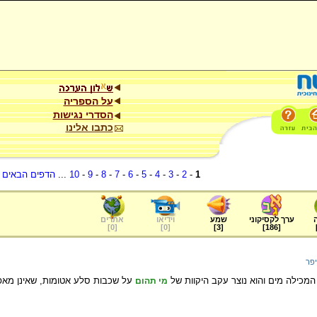
על הספריה
הסדרי נגישות
כתבו אלינו
1
-
2
-
3
-
4
-
5
-
6
-
7
-
8
-
9
-
10
...
הדפים הבאים
.
ערך לקסיקוני
שמע
וידיאו
אתרים
]
0
[
]
0
[
]
3
[
]
186
[
יפר
מכילה מים והוא נוצר עקב היקוות של
על שכבות סלע אטומות, שאינן מא
מי תהום