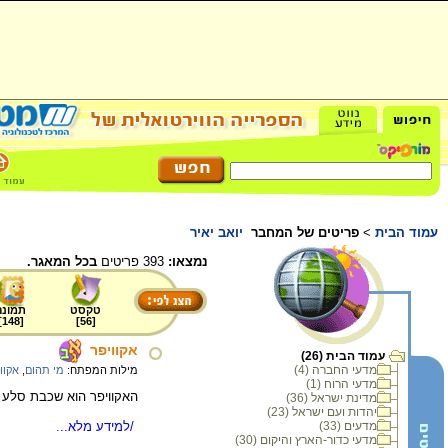
עמוד הבית
>
פריטים של המחבר
יואב יאיר
נמצאו:
393 פריטים
בכל המאגר.
טקסט
תמונה
]
148
[
]
56
[
אקוויפר
עמוד הבית (26)
מדעי החברה (4)
מילות המפתח:
מי תהום
,
אקוו
מדעי הרוח (1)
האקוויפר הוא שכבת סלע ה
מדינת ישראל (36)
יהדות ועם ישראל (23)
/למידע מלא...
מדעים (33)
מדעי כדור-הארץ והיקום (30)