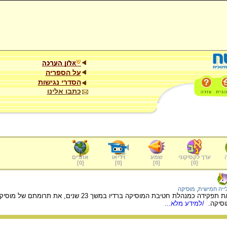
על הספריה
הסדרי נגישות
כתבו אלינו
ערך לקסיקוני
שמע
וידיאו
אתרים
]
0
[
]
0
[
]
0
[
]
0
[
ייה חמישית
,
מוסיקה
מיכל זמורה כהן מתארת את תפקידה כמנהלת חטיבת 
וסיקה.
/למידע מלא...