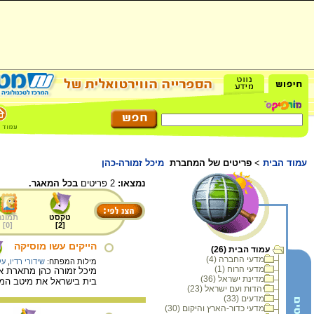
עמוד הבית
>
פריטים של המחברת
מיכל זמורה-כהן
נמצאו:
2 פריטים
בכל המאגר.
טקסט
תמונה
]
0
[
]
2
[
הייקים עשו מוסיקה
עמוד הבית (26)
מדעי החברה (4)
מילות המפתח:
שידורי רדיו
,
על
מדעי הרוח (1)
מדינת ישראל (36)
בית בישראל את מיטב המ
יהדות ועם ישראל (23)
מדעים (33)
מדעי כדור-הארץ והיקום (30)