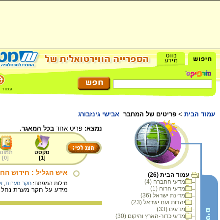
עמוד הבית
>
פריטים של המחבר
אבישי גינזבורג
נמצא:
פריט אחד
בכל המאגר.
טקסט
תמונה
]
0
[
]
1
[
איש הגליל : חידוש הח
עמוד הבית (26)
מדעי החברה (4)
מילות המפתח:
חקר מערות
,
א
מדעי הרוח (1)
מידע על חקר מערת נחל ע
מדינת ישראל (36)
יהדות ועם ישראל (23)
מדעים (33)
מדעי כדור-הארץ והיקום (30)