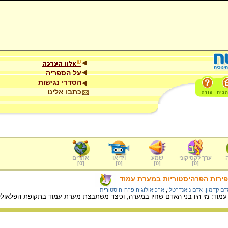
על הספריה
הסדרי נגישות
כתבו אלינו
ערך לקסיקוני
שמע
וידיאו
אתרים
]
0
[
]
0
[
]
0
[
]
0
[
פירות הפרהיסטוריות במערת עמוד
דם קדמון
,
אדם ניאנדרטלי
,
ארכיאולוגיה פרה-היסטורית
מוד: מי היו בני האדם שחיו במערה, וכיצד משתבצת מערת עמוד בתקופת הפלאולית