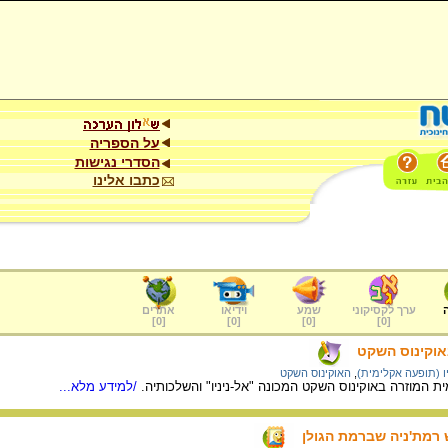
על הספריה
הסדרי נגישות
כתבו אלינו
ערך לקסיקוני
שמע
וידיאו
אתרים
]
0
[
]
0
[
]
0
[
]
0
[
באוקינוס השקט
יו (תופעה אקלימית)
,
האוקינוס השקט
 המוזרה באוקינוס השקט המכונה "אל-ניניו" והשלכותיה.
/למידע מלא...
 רמת'ניה שברמת הגולן