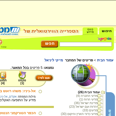
עמוד הבית
>
פריטים של המחבר
מייקי ליניאל
נמצאו:
5 פריטים
בכל המאגר.
טקסט
תמונה
]
4
[
]
1
[
אל-ניניו: משהו רועש 
עמוד הבית (26)
מדעי החברה (4)
מילות המפתח:
אקלים
,
אל-נינ
מדעי הרוח (1)
מידע על התופעה האקלימית
מדינת ישראל (36)
יהדות ועם ישראל (23)
מדעים (33)
הכפר הטורקמני הנטוש
מדעי כדור-הארץ והיקום (30)