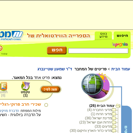
עמוד הבית
>
פריטים של המחבר
ד"ר שמעון שטיינברג
נמצא:
פריט אחד
בכל המאגר.
טקסט
תמונה
]
0
[
]
1
[
שכירי חרב פרוקי-רגלי
עמוד הבית (26)
מדעי החברה (4)
מילות המפתח:
הדברת מזיקים
מדעי הרוח (1)
על הדברה ביולוגית - השימ
מדינת ישראל (36)
יהדות ועם ישראל (23)
מדעים (33)
מדעי כדור-הארץ והיקום (30)