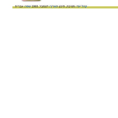
קהל יעד:
חטיבה,
תיכון
תאריך:
דצמבר, 1993
שפה:
עברית