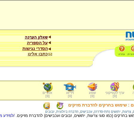
על הספריה
הסדרי נגישות
כתבו אלינו
ערך לקסיקוני
שמע
וידיאו
אתרים
]
0
[
]
0
[
]
0
[
]
0
[
ים : שימוש בחרקים להדברת מזיקים
,
צרעות
,
יתושים (תת-סדרה)
,
עכבישים
,
הדברה ביולוגית
,
זבובים
וש בחרקים (כמו סוגי צרעות, יתושים, זבובים ועכבישים) להדברת מזיקים.
/למידע מל