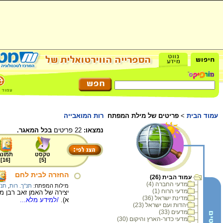
עמוד הבית
>
פריטים של מילת המפתח
רות המואבייה
נמצאו:
22 פריטים
בכל המאגר.
טקסט
תמונה
]
16
[
]
5
[
החזרה לבית לחם
עמוד הבית (26)
מדעי החברה (4)
מילות המפתח:
תנ"ך. רות
,
תנ"
מדעי הרוח (1)
מדינת ישראל (36)
א).
/למידע מלא...
יהדות ועם ישראל (23)
מדעים (33)
מדעי כדור-הארץ והיקום (30)