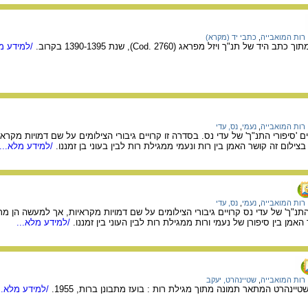
רות המואבייה
,
כתבי יד (מקרא)
ל תנ"ך ויזל מפראג (Cod. 2760), שנת 1390-1395 בקרוב.
/למידע מל
רות המואבייה
,
נעמי
,
נס, עדי
 'סיפורי התנ"ך' של עדי נס. בסדרה זו קרויים גיבורי הצילומים על שם דמויות מקר
ילום זה קושר האמן בין רות ונעמי ממגילת רות לבין בעוני בן זמננו.
/למידע מלא...
רות המואבייה
,
נעמי
,
נס, עדי
התנ"ך' של עדי נס קרויים גיבורי הצילומים על שם דמויות מקראיות, אך למעשה הן מ
האמן בין סיפורן של נעמי ורות ממגילת רות לבין העוני בין זמננו.
/למידע מלא...
רות המואבייה
,
שטיינהרט, יעקב
יינהרט המתאר תמונה מתוך מגילת רות : בועז מתבונן ברות, 1955.
/למידע מלא..