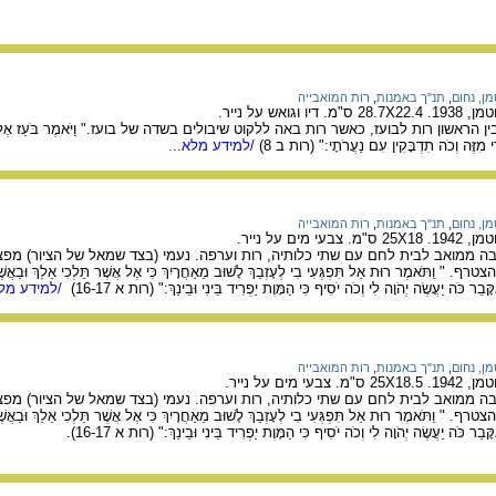
מן, נחום
,
תנ"ך באמנות
,
רות המואבייה
אש על נייר.
ון רות לבועז, כאשר רות באה ללקוט שיבולים בשדה של בועז." וַיֹּאמֶר בֹּעַז אֶל רוּת הֲלוֹא
 מִזֶּה וְכֹה תִדְבָּקִין עִם נַעֲרֹתָי:" (רות ב 8)
/למידע מלא...
מן, נחום
,
תנ"ך באמנות
,
רות המואבייה
ים על נייר.
ה ממואב לבית לחם עם שתי כלותיה, רות וערפה. נעמי (בצד שמאל של הציור) מפצ
ֹאמֶר רוּת אַל תִּפְגְּעִי בִי לְעָזְבֵךְ לָשׁוּב מֵאַחֲרָיִךְ כִּי אֶל אֲשֶׁר תֵּלְכִי אֵלֵךְ וּבַאֲשֶׁר תָּלִ
ֵר כֹּה יַעֲשֶׂה יְהֹוָה לִי וְכֹה יֹסִיף כִּי הַמָּוֶת יַפְרִיד בֵּינִי וּבֵינֵךְ:" (רות א 16-17)
/למידע מלא
מן, נחום
,
תנ"ך באמנות
,
רות המואבייה
ים על נייר.
ה ממואב לבית לחם עם שתי כלותיה, רות וערפה. נעמי (בצד שמאל של הציור) מפצ
ֹאמֶר רוּת אַל תִּפְגְּעִי בִי לְעָזְבֵךְ לָשׁוּב מֵאַחֲרָיִךְ כִּי אֶל אֲשֶׁר תֵּלְכִי אֵלֵךְ וּבַאֲשֶׁר תָּלִ
ֵר כֹּה יַעֲשֶׂה יְהֹוָה לִי וְכֹה יֹסִיף כִּי הַמָּוֶת יַפְרִיד בֵּינִי וּבֵינֵךְ:" (רות א 16-17).