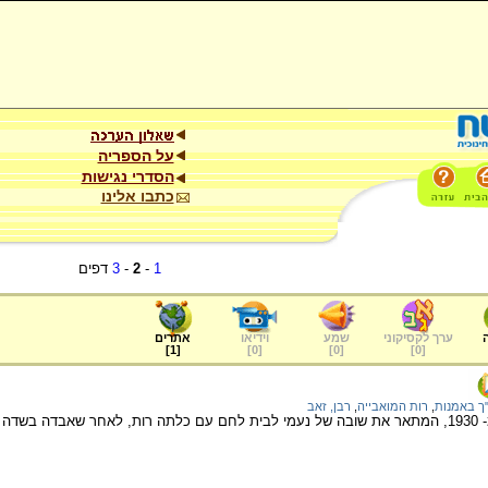
על הספריה
הסדרי נגישות
כתבו אלינו
1
-
2
-
3
דפים
ערך לקסיקוני
שמע
וידיאו
אתרים
]
1
[
]
0
[
]
0
[
]
0
[
ך באמנות
,
רות המואבייה
,
רבן, זאב
יצירה של האמן זאב רבן מ- 1930, המתאר את שובה של נעמי לבית לחם עם כלתה רות, לאחר שאבדה