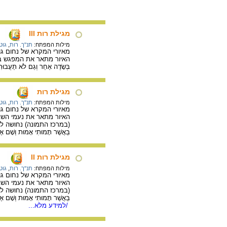
מגילת רות III
מילות המפתח:
תנ"ך. רות
,
גוט
מאיורי המקרא של נחום גוטמן, 1938. 28.7X22.4 ס"מ. דיו וגו
האיור מתאר את המפגש בין הראש
בְּשָׂדֶה אַחֵר וְגַם לֹא תַעֲבוּרִי
מגילת רות
מילות המפתח:
תנ"ך. רות
,
גוט
מאיורי המקרא של נחום גוטמן, 1942. 25X18 ס"מ. צבעי מ
האיור מתאר את נעמי השב
(במרכז התמונה) נחושה להצטרף. " וַתּ
בַּאֲשֶׁר תָּמוּתִי אָמוּת וְשָׁם אֶקָּב
מגילת רות II
מילות המפתח:
תנ"ך. רות
,
גוט
מאיורי המקרא של נחום גוטמן, 1942. 25X18.5 ס"מ. צבעי מ
האיור מתאר את נעמי השב
(במרכז התמונה) נחושה להצטרף. " וַתּ
בַּאֲשֶׁר תָּמוּתִי אָמוּת וְשָׁם אֶקָּב
/למידע מלא...