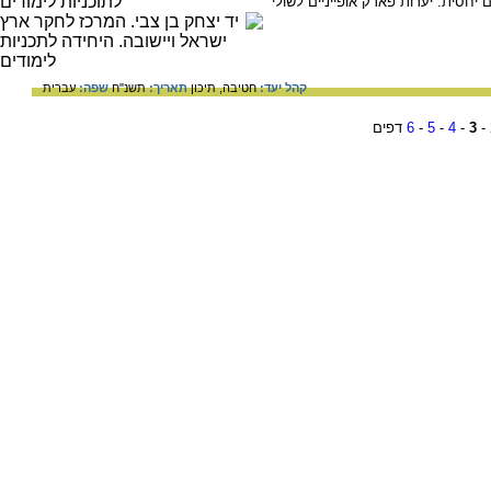
יחסית. יערות פארק אופייניים לשולי
קהל יעד:
חטיבה,
תיכון
תאריך:
תשנ"ח
שפה:
עברית
-
3
-
4
-
5
-
6
דפים