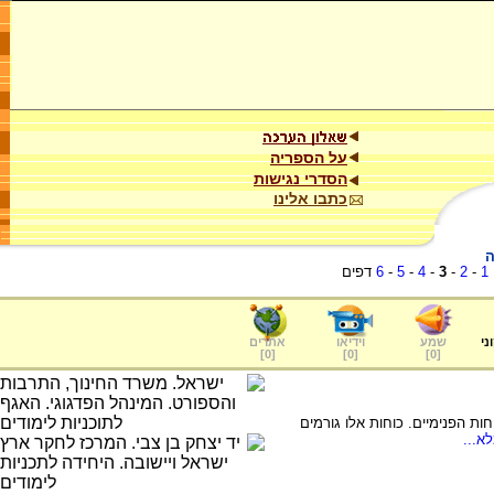
על הספריה
הסדרי נגישות
כתבו אלינו
ה
1
-
2
-
3
-
4
-
5
-
6
דפים
ני
שמע
וידיאו
אתרים
]
0
[
]
0
[
]
0
[
חות הפנימיים. כוחות אלו גורמים
א...