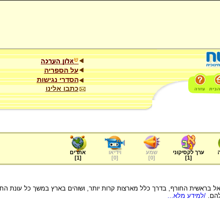
על הספריה
הסדרי נגישות
כתבו אלינו
ערך לקסיקוני
שמע
וידיאו
אתרים
]
1
[
]
0
[
]
0
[
]
1
[
אל בראשית החורף, בדרך כלל מארצות קרות יותר, ושוהים בארץ במשך כל עונת החו
הם.
/למידע מלא...