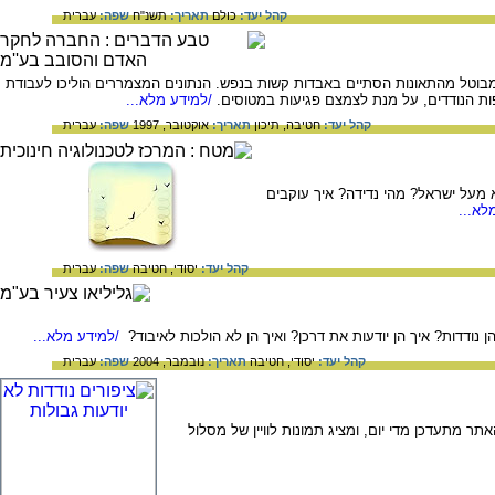
קהל יעד:
כולם
תאריך:
תשנ"ח
שפה:
עברית
וויר ובין ציפורים נודדות אירעו ב-25 השנים האחרונות. חלק לא מבוטל מהתאונות הסתיים באבדות קשות בנפש. הנתונים המצמררים הוליכו לעבודת
ות הנודדים, על מנת לצמצם פגיעות במטוסים.
/למידע מלא...
קהל יעד:
חטיבה,
תיכון
תאריך:
אוקטובר, 1997
שפה:
עברית
 מעל ישראל? מהי נדידה? איך עוקבים
לא...
קהל יעד:
יסודי,
חטיבה
שפה:
עברית
ן נודדות? איך הן יודעות את דרכן? ואיך הן לא הולכות לאיבוד?
/למידע מלא...
קהל יעד:
יסודי,
חטיבה
תאריך:
נובמבר, 2004
שפה:
עברית
 מתעדכן מדי יום, ומציג תמונות לוויין של מסלול