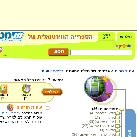
עמוד הבית
>
פריטים של מילת המפתח
נדידת עופות
נמצאו:
7 פריטים
בכל המאגר.
טקסט
תמונה
]
2
[
]
3
[
עופות חורפים
עמוד הבית (26)
מדעי החברה (4)
מילות המפתח:
נדידת עופות
עופות המגיעים לארץ ישר
מדעי הרוח (1)
מדינת ישראל (36)
וחוזרים לארצות המוצא של
יהדות ועם ישראל (23)
מדעים (33)
מדעי כדור-הארץ והיקום (30)