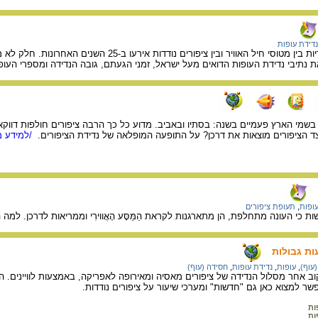
נדידת עופות
יותר מ-3,000 תאונות אוויריות בין מטוסי חיל הא
תיבי נדידת העופות הדואים מעל ישראל, זמני הגעתם, גובה הנדידה ומספרי העופ
 בשמי הארץ פעמיים בשנה: בסתיו ובאביב. מדוע כל כך הרבה ציפורים חולפות דווקא
צד הציפורים מוצאות את דרכן? על התופעה המופלאה של נדידת הציפורים.
/למידע מ
עופות
,
תעופת ציפורים
 כי העונה מתחלפת, הן מתארגנות לקראת הַמַּסָּע הָאֲווירִי וממריאות לדרכן. למה ה
ות גבולות
(עוף)
,
עופות
,
נדידת עופות
,
חסידה (עוף)
חר מסלול הנדידה של ציפורים מאסיה ומאירופה לאפריקה, באמצעות לוויינים. האתר
פשר למצוא כאן גם "חדשות" ומערכי שיעור על ציפורים נודדות.
ות
ות