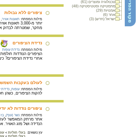
טכנולוגיה ומוצרים (61)
מתמטיקה וסטטיסטיקה (48)
אמנויות (29)
ציפורים ללא גבולות
אחר (6)
ישראל (חדש) (3)
מילות המפתח:
תאונות אוויר
,
מחקר, שמטרתה לבדוק את נ
נדידת הציפורים
מילות המפתח:
נדידת עופות
הציפורים הנודדות חולפות
אחרי נדידת הציפורים? כי
לעולם בעקבות השמש
מילות המפתח:
עופות
,
נדידת 
להקות הציפורים, כשהן חשות
ציפורים נודדות לא יודע
מילות המפתח:
נשר (עוף)
,
בז 
אתר מרתק המאפשר לעקוב א
הנדידה ושל מזג האוויר. א
עץ נושאים:
בעלי חוליות
>
עופ
בעלי חוליות
>
עופ