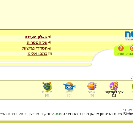
על הספריה
הסדרי נגישות
כתבו אלינו
ערך לקסיקוני
שמע
וידיאו
אתרים
]
0
[
]
0
[
]
0
[
]
1
[
אס. די.
לתפקידי מודיעין וריגול בפנים ה
ס.ס.
ריי