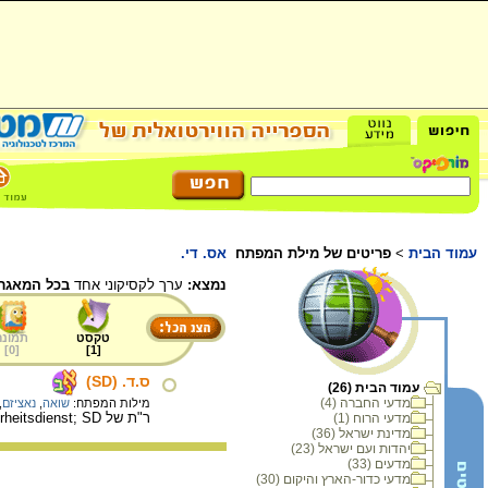
עמוד הבית
>
פריטים של מילת המפתח
אס. די.
נמצא:
ערך לקסיקוני אחד
בכל המאגר.
טקסט
תמונה
]
0
[
]
1
[
ס.ד. (SD)
עמוד הבית (26)
מדעי החברה (4)
מילות המפתח:
שואה
,
נאציזם
,
ר"ת של Sicherheitsdienst; SD שרות הביטחון אירגון מורכב מבחירי ה-
מדעי הרוח (1)
מדינת ישראל (36)
יהדות ועם ישראל (23)
מדעים (33)
מדעי כדור-הארץ והיקום (30)