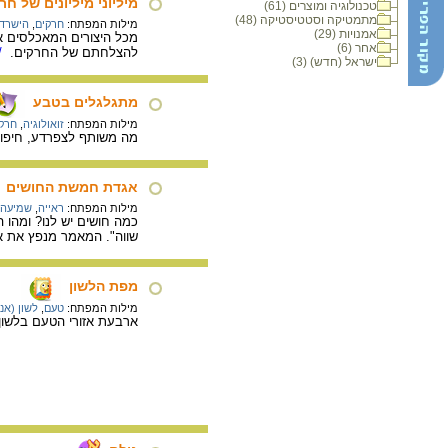
מיליוני מיליונים של ח
טכנולוגיה ומוצרים (61)
מתמטיקה וסטטיסטיקה (48)
מילות המפתח:
חרקים
,
הישרדו
אמנויות (29)
מכל היצורים המאכלסים את
אחר (6)
להצלחתם של החרקים.
/
ישראל (חדש) (3)
מתגלגלים בטבע
מילות המפתח:
זואולוגיה
,
חרק
מה משותף לצפרדע, חיפושי
אגדת חמשת החושים
מילות המפתח:
ראייה
,
שמיעה
כמה חושים יש לנו? ומהו
שווה". המאמר מנפץ את 
מפת הלשון
מילות המפתח:
טעם
,
לשון (אנ
ארבעת אזורי הטעם בלשון