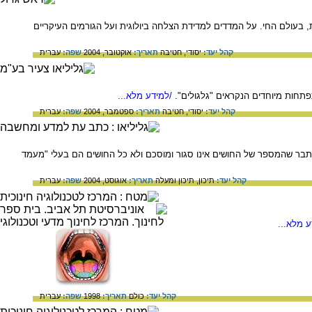
 בעולם החי. על המדדים למדידת הצלחה ביולוגית ועל הגורמים העיקריים
קהל יעד:
יסודי,
חטיבה
תאריך:
אוקטובר, 2004
שפה:
עברית
פתחות מיוחדים הנקראים "גלגולים".
/למידע מלא...
קהל יעד:
יסודי,
חטיבה
תאריך:
ספטמבר, 2004
שפה:
עברית
תבר שהמספר של החושים אינו סגור ומוסכם ולא כל החושים הם בעלי "מעמד
קהל יעד:
תיכון,
תיכון ומעלה
תאריך:
אוגוסט, 2004
שפה:
עברית
 מלא...
קהל יעד:
כולם
תאריך:
1998
שפה:
עברית