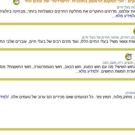
רקים : זוכי המקום הראשון בתוכנית "הישרדות" של עולם החי
ת בעלי חיים
 עולמנו, מדרגים החוקרים את מחלקת החרקים כמוצלחת ביותר, מבחינה ביולוגית,
למידע מלא...
ים
,
דוחיים
,
מחזור החיים של בעלי חיים
ת וטוואי משי? בעלי החיים הללו, ועוד מינים רבים של בעלי חיים, עוברים שלבי הת
,
חושים
,
ריח
,
טעם
,
כאב
 החוש השישי? מה עם חוש המגע, חוש הכאב, חושי הטמפרטורה, חושי התאוצות? מס
אגדת חמשת החושים.
/למידע מלא...
טומיה)
: מתוק,מלוח, חמוץ ומר. כל הטעמים שאנו מכירים הם ערוב של טעמים אלה.
/למידע