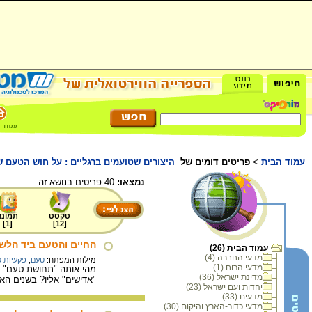
עמוד הבית
>
פריטים דומים של
היצורים שטועמים ברגליים : על חוש הטעם 
נמצאו:
40 פריטים בנושא זה.
טקסט
תמונה
]
1
[
]
12
[
החיים והטעם ביד הלשו
עמוד הבית (26)
מדעי החברה (4)
מילות המפתח:
טעם
,
פקעיות 
מדעי הרוח (1)
מהי אותה "תחושת טעם" שא
מדינת ישראל (36)
"אדישים" אליו? בשנים האח
יהדות ועם ישראל (23)
מדעים (33)
מדעי כדור-הארץ והיקום (30)