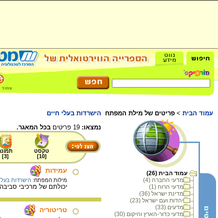
עמוד הבית
>
פריטים של מילת המפתח
הישרדות בעלי חיים
נמצאו:
19 פריטים
בכל המאגר.
טקסט
תמונה
]
3
[
]
10
[
עמידות
עמוד הבית (26)
מדעי החברה (4)
מילות המפתח:
הישרדות בעלי 
יכולתם של מרכיבי סביבה 
מדעי הרוח (1)
מדינת ישראל (36)
יהדות ועם ישראל (23)
מדעים (33)
טריטוריה
מדעי כדור-הארץ והיקום (30)