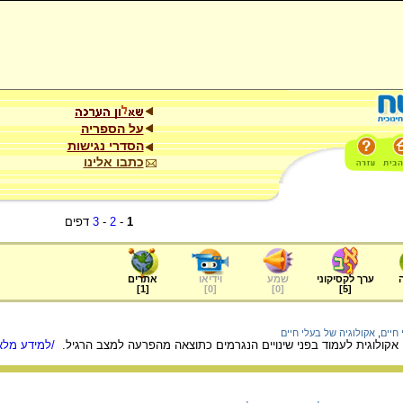
על הספריה
הסדרי נגישות
כתבו אלינו
1
-
2
-
3
דפים
ערך לקסיקוני
שמע
וידיאו
אתרים
]
1
[
]
0
[
]
0
[
]
5
[
חיים
,
אקולוגיה של בעלי חיים
אקולוגית לעמוד בפני שינויים הנגרמים כתוצאה מהפרעה למצב הרגיל.
/למידע מלא.