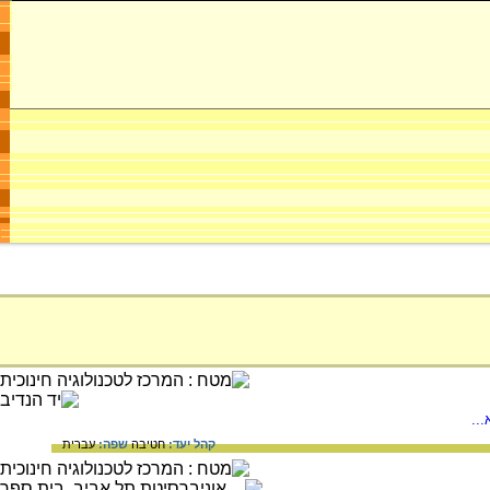
..
קהל יעד:
חטיבה
שפה:
עברית