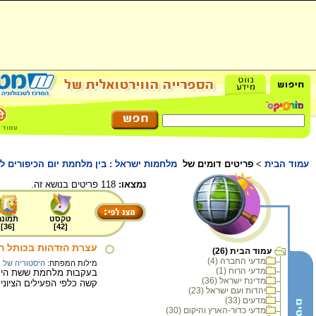
עמוד הבית
>
פריטים דומים של
מלחמות ישראל : בין מלחמת יום הכיפורים ל
נמצאו:
118 פריטים בנושא זה.
טקסט
תמונה
]
36
[
]
42
[
עצרת הזדהות בכותל המערב
עמוד הבית (26)
מדעי החברה (4)
מילות המפתח:
היסטוריה של מ
מדעי הרוח (1)
בעקבות מלחמת ששת הימים
מדינת ישראל (36)
קשה כלפי הפעילים הציוני
יהדות ועם ישראל (23)
מדעים (33)
מדעי כדור-הארץ והיקום (30)