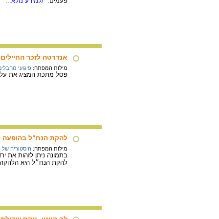
פעמים.
/למידע מלא...
אנדרטה לזכר החיילים 
מילות המפתח:
פיגועי מחבלים
פסל מתכת המציג את עלייתן של 22 דמויות בס
להקת הנח"ל בהופעה לפני 
מילות המפתח:
היסטוריה של מ
בתמונה ניתן לזהות את ירד
להקת הנח״ל היא הלהקה ה
לב הענין- טקס שקילת