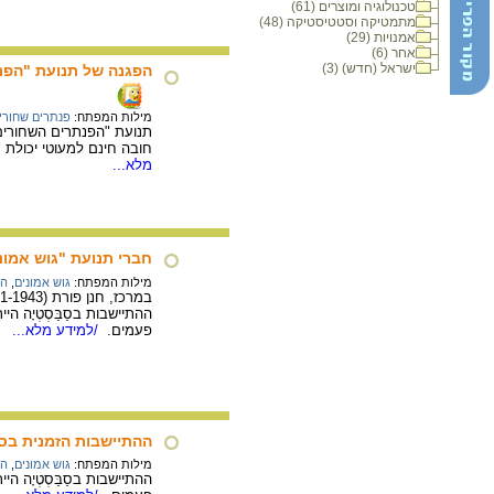
טכנולוגיה ומוצרים (61)
מתמטיקה וסטטיסטיקה (48)
אמנויות (29)
אחר (6)
ישראל (חדש) (3)
הפגנה של תנועת "הפנתרים
מילות המפתח:
פנתרים שחורי
חובה חינם למעוטי יכולת 
מלא...
חברי תנועת "גוש אמונים" 
מילות המפתח:
גוש אמונים
,
הי
במרכז, חנן פורת (2011-1943), ממנהיגיה הבולטים של התנועה, נישא על כתפי אוהדיו.
ההתיישבות בסַבַּסְטְיָה 
פעמים.
/למידע מלא...
ההתיישבות הזמנית בסבסטיה, 8 ב
מילות המפתח:
גוש אמונים
,
הי
ההתיישבות בסַבַּסְטְיָה 