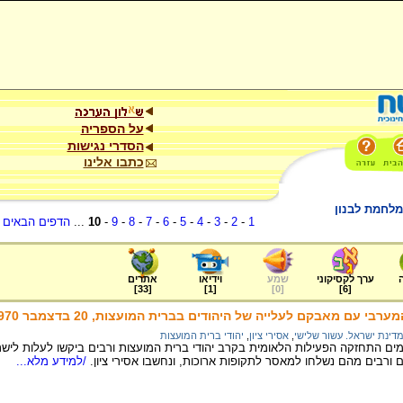
על הספריה
הסדרי נגישות
כתבו אלינו
מלחמת לבנון
1
-
2
-
3
-
4
-
5
-
6
-
7
-
8
-
9
-
10
...
הדפים הבאים
.
ערך לקסיקוני
שמע
וידיאו
אתרים
]
33
[
]
1
[
]
0
[
]
6
[
י עם מאבקם לעלייה של היהודים בברית המועצות, 20 בדצמבר 1970
דינת ישראל. עשור שלישי
,
אסירי ציון
,
יהודי ברית המועצות
 התחזקה הפעילות הלאומית בקרב יהודי ברית המועצות ורבים ביקשו לעלות לישראל
ם ורבים מהם נשלחו למאסר לתקופות ארוכות, ונחשבו אסירי ציון.
/למידע מלא...