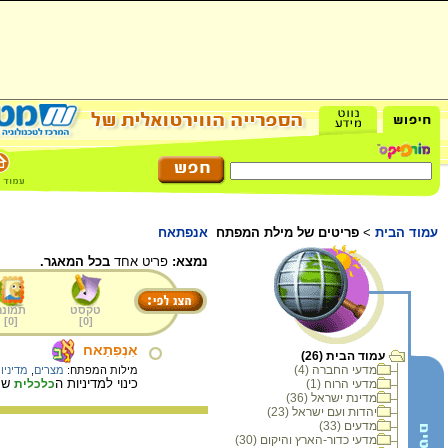
עמוד הבית
>
פריטים של מילת המפתח
אנפתאח
נמצא:
פריט אחד
בכל המאגר.
טקסט
תמונה
]
0
[
]
0
[
אִנְפִתַאח
עמוד הבית (26)
מדעי החברה (4)
מילות המפתח:
מצרים
,
מדיניו
כינוי למדיניות ה
שנק
מדעי הרוח (1)
כלכלית
מדינת ישראל (36)
יהדות ועם ישראל (23)
מדעים (33)
מדעי כדור-הארץ והיקום (30)