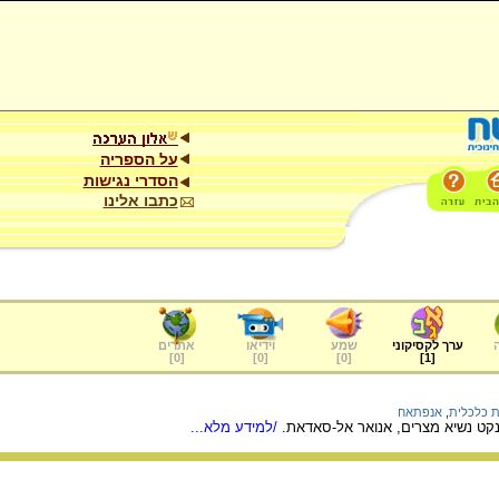
על הספריה
הסדרי נגישות
כתבו אלינו
ערך לקסיקוני
שמע
וידיאו
אתרים
]
0
[
]
0
[
]
0
[
]
1
[
ת כלכלית
,
אנפתאח
ט נשיא מצרים, אנואר אל-סאדאת.
/למידע מלא...