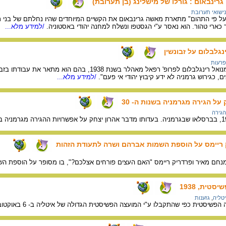
רינבאום : גורלו של מישלינג (בן תערובת)
נישואי תערובת
 פי התהום" מתארת מאשה גרינבאום את הקשיים המיוחדים שהיו נחלתם של בני תערו
 כארי טהור. הוא נאסר ע"י הגסטפו ונשלח למחנה יהודי באסטוניה.
/למידע מלא...
גלבלום על זבונשין
פרעות
שלושה מכתבים שכתב עמנואל רינגלבלום לפרופ' רפאל מ
, כגירוש גרמניה לא ידע קיבוץ יהודי אי פעם".
/למידע מלא...
על הגירה מגרמניה בשנות ה- 30
הגירה
ק ריימס על הוספת השמות אברהם ושרה לתעודת הזהות
ם מאיר ופרדריק ריימס "האם העצים פורחים אצלכם?", בו מסופר על הוספת השמות
טית, 1938
טליה
,
גזענות
יסטית כפי שהתקבלו ע"י המועצה הפשיסטית הגדולה של איטליה ב- 6 באוקטובר 1938.