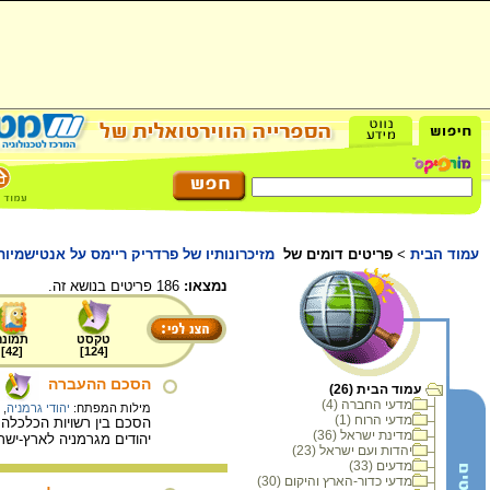
עמוד הבית
>
פריטים דומים של
מזיכרונותיו של פרדריק ריימס על אנטישמיו
נמצאו:
186 פריטים בנושא זה.
טקסט
תמונה
]
42
[
]
124
[
הסכם ההעברה
עמוד הבית (26)
מדעי החברה (4)
מילות המפתח:
יהודי גרמניה
,
מדעי הרוח (1)
מדינת ישראל (36)
יהודים מגרמניה לארץ-ישר
יהדות ועם ישראל (23)
מדעים (33)
מדעי כדור-הארץ והיקום (30)