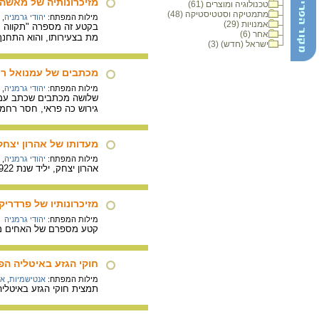
מזיכרונותיה של מאשה ג
טכנולוגיה ומוצרים (61)
מתמטיקה וסטטיסטיקה (48)
מילות המפתח:
יהודי גרמניה
,
אמנויות (29)
בקטע זה מספרה "תקווה על
אחר (6)
מת בצעירותו, והוא התחנך
ישראל (חדש) (3)
מכתבים של עמנואל רינ
מילות המפתח:
יהודי גרמניה
,
גירוש כה פראי, חסר רחמים
מעדותו של אהרון יצחק 
מילות המפתח:
יהודי גרמניה
,
אהרון יצחק, יליד שנת 1922, בברסלאו שבגרמניה. בעדותו מדבר אהרון יצחק על אפשרויות ההגירה מגרמניה בשנות ה- 30.
מזיכרונותיו של פרדרי
מילות המפתח:
יהודי גרמניה
קטע מספרם של האחים מנח
חוקי הגזע באיטליה הפשיס
מילות המפתח:
אנטישמיות
,
אי
תמצית חוקי הגזע באיטליה הפש