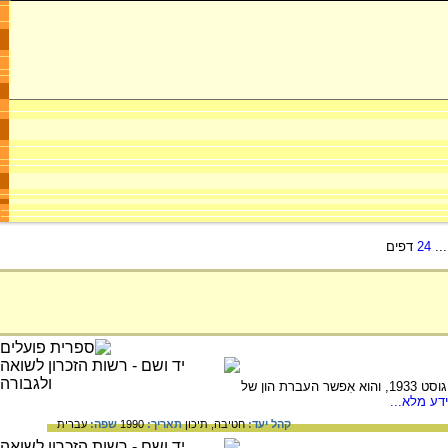
..
24
דפים
הסכם בין רשויות הכלכלה בגרמניה ובין ההתאחדות הציונית בגרמניה ובנק אגנלו-פלשתינה. ההסכם נחתם באוגוסט 1933, והוא אִפשר העברת הון של
דע מלא...
קהל יעד:
חטיבה,
תיכון
תאריך:
1990
שפה:
עברית