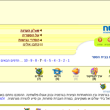
על הספריה
הסדרי נגישות
כתבו אלינו
ת בבית הספר
1
-
2
-
3
-
4
-
5
-
6
-
7
-
8
-
9
-
10
...
הדפים הבאים
.
ערך לקסיקוני
שמע
וידיאו
אתרים
]
7
[
]
5
[
]
0
[
]
8
[
הגירה
אל בידי עולים או משקיעים, בצורת העברת סחורות, וכן סייע להגירה מגרמניה.
/למי