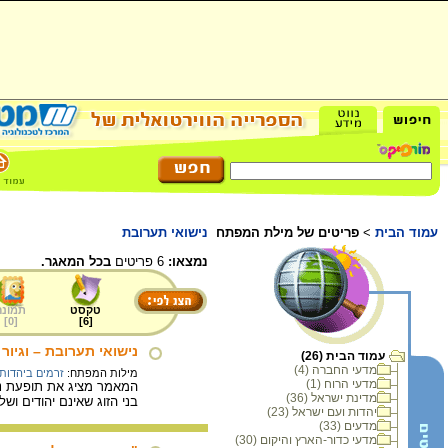
עמוד הבית
>
פריטים של מילת המפתח
נישואי תערובת
נמצאו:
6 פריטים
בכל המאגר.
טקסט
תמונה
]
0
[
]
6
[
נישואי תערובת – וגיור
עמוד הבית (26)
מדעי החברה (4)
מילות המפתח:
זרמים ביהדות
מדעי הרוח (1)
המאמר מציג את תופעת ניש
מדינת ישראל (36)
בני הזוג שאינם יהודים ושל
יהדות ועם ישראל (23)
מדעים (33)
מדעי כדור-הארץ והיקום (30)