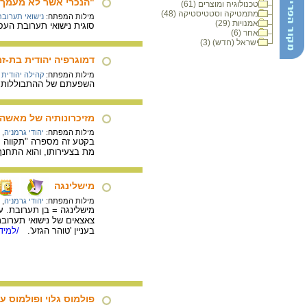
"הנכרי אשר לא מעמך יש
טכנולוגיה ומוצרים (61)
מתמטיקה וסטטיסטיקה (48)
מילות המפתח:
נישואי תערובת
אמנויות (29)
סוגית נישואי תערובת הע
אחר (6)
ישראל (חדש) (3)
דמוגרפיה יהודית בת-זמ
מילות המפתח:
קהילה יהודית
השפעתם של ההתבוללות ונ
מזיכרונותיה של מאשה ג
מילות המפתח:
יהודי גרמניה
,
בקטע זה מספרה "תקווה על
מת בצעירותו, והוא התחנך
מישלינגה
מילות המפתח:
יהודי גרמניה
,
מישלינגה = בן תערובת. על
צאצאים של נישואי תערובת
בעניין 'טוהר הגזע'.
/למידע
פולמוס גלוי ופולמוס 