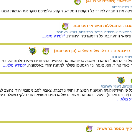
ראל" (מלכים א' ח 41)
,
נשים נוכריות
סיקה את החברה לאורך כל תקופת המקרא. הקטע שלפניכם סוקר את הגישות המגוונ
ננו : התבוללות ונישואי תערובת
 בתפוצות
,
אוכלוסייה יהודית
,
התבוללות
,
נישואי תערובת
ישואי התערובת על הדמוגרפיה היהודית.
/למידע מלא...
רינבאום : גורלו של מישלינג (בן תערובת)
נישואי תערובת
 פי התהום" מתארת מאשה גרינבאום את הקשיים המיוחדים שהיו נחלתם של בני תערו
 כארי טהור. הוא נאסר ע"י הגסטפו ונשלח למחנה יהודי באסטוניה.
/למידע מלא...
נאציזם
,
נישואי תערובת
 פי האידיאולוגיה הגזענית הנאצית, וחוקי נירנברג, צאצא לסב ממוצא יהודי נחשב לב
 (יהודים וארים). היטלר ראה את מעמדם של גרמנים ממוצא יהודי חלקי כשאלה בעל
 מלא...
עקיף בספר בראשית