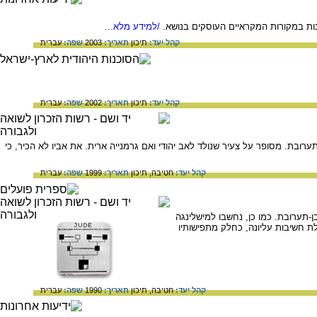
ות במקורות המקראיים העוסקים בנושא.
/למידע מלא...
קהל יעד:
תיכון
תאריך:
2003
שפה:
עברית
קהל יעד:
תיכון
תאריך:
2002
שפה:
עברית
בת. מסופר על צעיר שנולד לאב יהודי ואם גרמנייה ארית. את אביו לא הכיר, כי
קהל יעד:
חטיבה,
תיכון
תאריך:
1999
שפה:
עברית
ן-תערובת. כמו כן, נחשבו למישלינגה
ת חשיבות עליונה, כחלק מתפישותיו
קהל יעד:
חטיבה,
תיכון
תאריך:
1990
שפה:
עברית