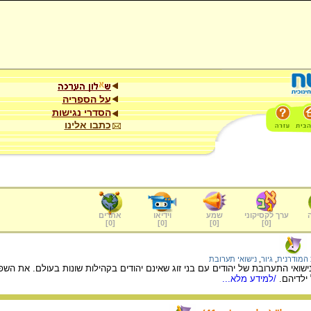
על הספריה
הסדרי נגישות
כתבו אלינו
ערך לקסיקוני
שמע
וידיאו
אתרים
]
0
[
]
0
[
]
0
[
]
0
[
 המודרנית
,
גיור
,
נישואי תערובת
ואי התערובת של יהודים עם בני זוג שאינם יהודים בקהילות שונות בעולם. את השפ
 ילדיהם.
/למידע מלא...