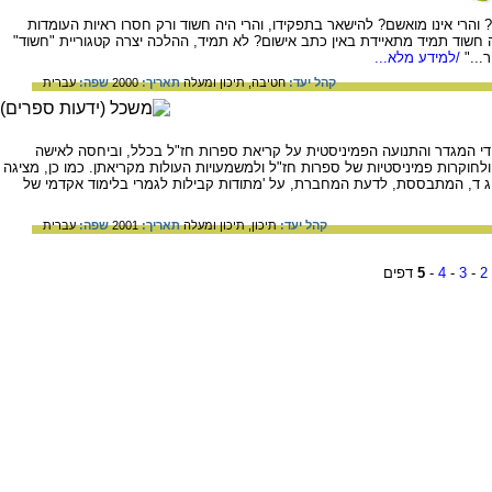
הרי אינו מואשם? להישאר בתפקידו, והרי היה חשוד ורק חסרו ראיות העומדות
שוד תמיד מתאיידת באין כתב אישום? לא תמיד, ההלכה יצרה קטגוריית "חשוד"
..."
/למידע מלא...
קהל יעד:
חטיבה,
תיכון ומעלה
תאריך:
2000
שפה:
עברית
י המגדר והתנועה הפמיניסטית על קריאת ספרות חז"ל בכלל, וביחסה לאישה
קרות פמיניסטיות של ספרות חז"ל ולמשמעויות העולות מקריאתן. כמו כן, מציגה
 ד, המתבססת, לדעת המחברת, על 'מתודות קבילות לגמרי בלימוד אקדמי של
קהל יעד:
תיכון,
תיכון ומעלה
תאריך:
2001
שפה:
עברית
2
-
3
-
4
-
5
דפים