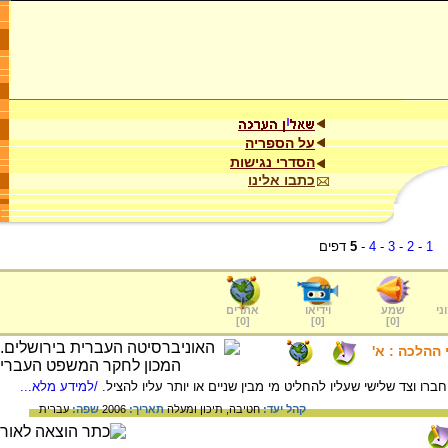
על הספריה
הסדרי נגישות
כתבו אלינו
1
-
2
-
3
-
4
-
5
דפים
ני
שמע
וידיאו
אתרים
]
0
[
]
0
[
]
0
[
 ההלכה : א'
ברו וצד שלישי שעליו להחליט מי מבין שניים או יותר עליו להציל.
/למידע מלא...
קהל יעד:
חטיבה,
תיכון ומעלה
תאריך:
2006
שפה:
עברית