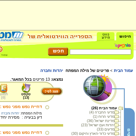
עמוד הבית
>
פריטים של מילת המפתח
יהדות וחברה
נמצאו:
13 פריטים
בכל המאגר.
טקסט
תמונה
]
0
[
]
13
[
דחיית נפש מפני נפש : 
עמוד הבית (26)
מדעי החברה (4)
מילות המפתח:
יהדות וחברה
מדעי הרוח (1)
דיון בבעייה : מסירת יחיד
מדינת ישראל (36)
יהדות ועם ישראל (23)
מדעים (33)
דחיית נפש מפני נפש : 
מדעי כדור-הארץ והיקום (30)