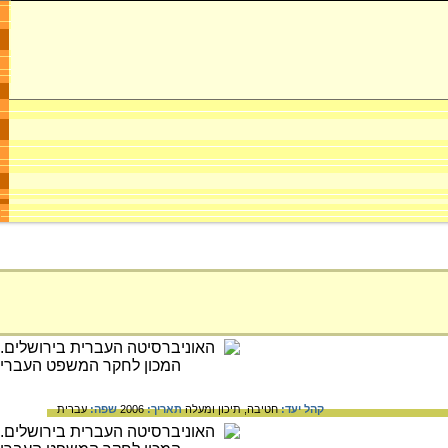
קהל יעד:
חטיבה,
תיכון ומעלה
תאריך:
2006
שפה:
עברית