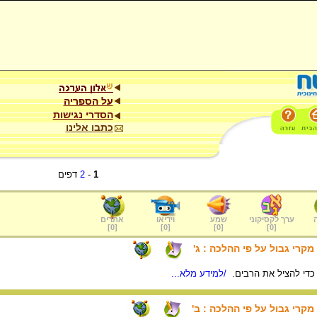
על הספריה
הסדרי נגישות
כתבו אלינו
1
-
2
דפים
ערך לקסיקוני
שמע
וידיאו
אתרים
]
0
[
]
0
[
]
0
[
]
0
[
מקרי גבול על פי ההלכה : ג'
 כדי להציל את הרבים.
/למידע מלא...
מקרי גבול על פי ההלכה : ב'