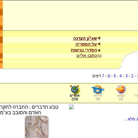
על הספריה
הסדרי נגישות
כתבו אלינו
-
2
-
3
-
4
-
5
-
6
-
7
דפים
ני
שמע
וידיאו
אתרים
]
13
[
]
0
[
]
0
[
 מלא...