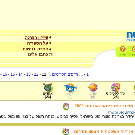
על הספריה
הסדרי נגישות
כתבו אלינו
1
- ...
הדפים הקודמים
...
11
-
12
-
13
-
14
-
15
-
16
-
ערך לקסיקוני
שמע
וידיאו
אתרים
]
23
[
]
0
[
]
0
[
]
28
[
נרגיה
,
נפט ומוצריו
 אנרגיה משכנותיה מצפון ומדרום