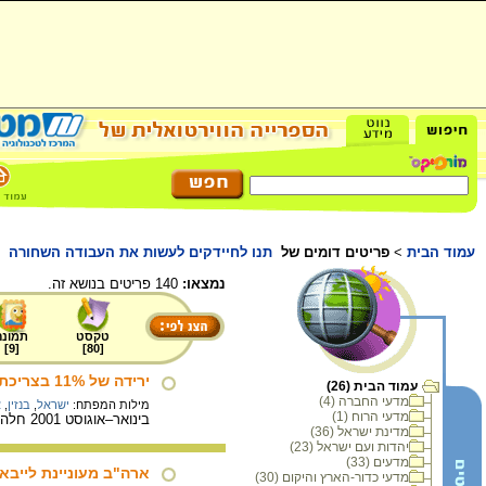
עמוד הבית
>
פריטים דומים של
תנו לחיידקים לעשות את העבודה השחורה
נמצאו:
140 פריטים בנושא זה.
טקסט
תמונה
]
9
[
]
80
[
ירידה של 11% בצריכת מוצרי נפט בינואר-אוגוסט 2001
עמוד הבית (26)
מדעי החברה (4)
מילות המפתח:
ישראל
,
בנזין
,
א
מדעי הרוח (1)
בינואר–אוגוסט 2001 חלה ירידה בצריכת מוצרי נפט בישראל ועלייה בביקוש ובנתח השוק של בנזין 95 נטול עופרת.
מדינת ישראל (36)
יהדות ועם ישראל (23)
מדעים (33)
ארה"ב מעוניינת לייבא
מדעי כדור-הארץ והיקום (30)