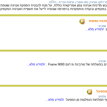
מר דלק)
,
אנרגיה
,
נפט ומוצריו
,
ארצות הברית - כלכלה
בש מדיניות אנרגיה צפון אמריקאית כוללת, על מנת להבטיח הספקת אנרגיה שוטפת 
ה במקסיקו ובקנדה והתמקדות ברפורמה שנועדה לייעל את תעשיית האנרגיה המקסיק
סכנת נפשות
שפכים
.
/למידע מלא...
אנרגיה
תה של טורבינת גז דגם 9000 Frame .
/למידע מלא...
ממפעל
מלחים
ף תמלחות הנפלטות מן המפעל.
/למידע מלא...