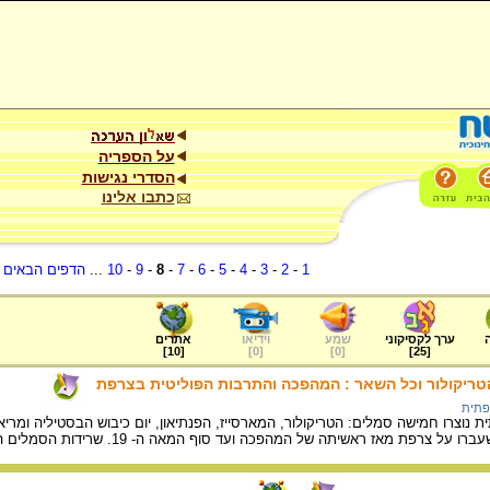
על הספריה
הסדרי נגישות
כתבו אלינו
1
-
2
-
3
-
4
-
5
-
6
-
7
-
8
-
9
-
10
...
הדפים הבאים
.
ערך לקסיקוני
שמע
וידיאו
אתרים
]
10
[
]
0
[
]
0
[
]
25
[
הטריקולור וכל השאר : המהפכה והתרבות הפוליטית בצרפת
פתית
וצרו חמישה סמלים: הטריקולור, המארסייז, הפנתיאון, יום כיבוש הבסטיליה ומר
מאז ראשיתה של המהפכה ועד סוף המאה ה- 19. שרידות הסמלים הקנתה למהפכה יסוד של המשכיות.