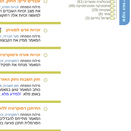
עובדים זרים: החוק, ה
טכנולוגיה ומוצרים (61)
מתמטיקה וסטטיסטיקה (48)
מילות המפתח:
זכויות הפרט
,
ע
אמנויות (29)
אחר (6)
למעשה זכויות אלה רחוקו
ישראל (חדש) (3)
זכויות אדם לסוגיהן
מילות המפתח:
פער חברתי
,
ז
המאמר ממיין את הקבוצות 
זכויות אזרח ודמוקרטיה
מילות המפתח:
דמוקרטיה
,
זכו
המאמר מנתח את תפקידן ש
חוק השבות וחוק האזרח
מילות המפתח:
חוק השבות
,
אז
כותב המאמר טוען במאמרו 
באופן מלא.
/למידע מלא...
התיתכן דמוקרטיה ללא 
מילות המפתח:
דמוקרטיה
,
זכו
המאמר מתייחס להבדלים ב
הפורמלית תתכן פגיעה בזכ