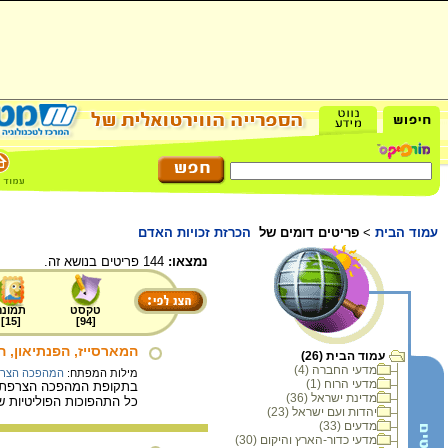
עמוד הבית
>
פריטים דומים של
הכרזת זכויות האדם
נמצאו:
144 פריטים בנושא זה.
טקסט
תמונה
]
15
[
]
94
[
המארסייז, הפנתיאון, 
עמוד הבית (26)
מדעי החברה (4)
מילות המפתח:
המהפכה הצר
מדעי הרוח (1)
בתקופת המהפכה הצרפתית נ
מדינת ישראל (36)
כל התהפוכות הפוליטיות שעברו על צרפת 
יהדות ועם ישראל (23)
מדעים (33)
מדעי כדור-הארץ והיקום (30)