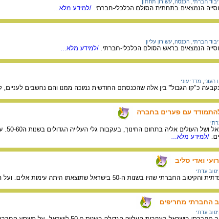
יבוד חברתי
,
הכנסה
,
עשירון תחתון
סייה הנמצאים בתחתית הסולם הכלכלי-חברתי.
/למידע מלא...
יבוד חברתי
,
הכנסה
,
עשירון עליון
סייה הנמצאים בראש הסולם הכלכלי-חברתי.
/למידע מלא...
 העוני
,
מדדי עוני
בעה כ"קו הגבול" בין אלה שהכנסתם החודשית נמוכה ממנו והם נחשבים לעניים, 
התמודד עם פערים בחברה
רתי
על הקש
ם.
/למידע מלא...
עי ואדי סליב
יטוב עדתי
שראל שתוצאתו היתה עימות אלים. ועל הניסיונות להתמודד עם הבעיה העדתית בתחום החברתי והפוליטי.
ב החברתי מחריפים
יטוב עדתי
ת העלייה הגדולה בשנות ה-50 לישראל. על השסע החברתי בין "הספרדים" ל"אשכנזים" שהלך והעמיק .