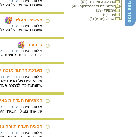
מילות המפתח:
פער חברתי
,
ר
טכנולוגיה ומוצרים (61)
עשרת האחוזים של האוכלו
מתמטיקה וסטטיסטיקה (48)
אמנויות (29)
אחר (6)
ישראל (חדש) (3)
העשירון העליון
מילות המפתח:
פער חברתי
,
ר
עשרת האחוזים של האוכלו
קו העוני
מילות המפתח:
פער חברתי
,
קו
הכנסה כספית מסוימת שנק
מערכת החינוך מנסה ל
מילות המפתח:
חינוך
,
פער חב
שהונהגה כדי לצמצם פערי
המתיחות העדתית באירו
מילות המפתח:
פער חברתי
,
ק
על אחד מגילויי הבעיה העדתית והקיטוב החברתי שהיו בשנות ה-50 בי
הבעיה העדתית והקיטו
מילות המפתח:
פער חברתי
,
ק
על הבעיה העדתית והקיטוב החברתי בישראל בעקבו