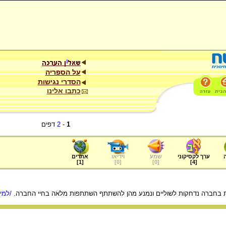
על הספריה
הסדרי נגישות
כתבו אלינו
1
-
2
דפים
ערך לקסיקוני
שמע
וידיאו
אתרים
]
1
[
]
0
[
]
0
[
]
4
[
ות בחברה נדחקות לשוליים ונמנע מהן להשתתף השתתפות מלאה בחיי החברה.
/למיד