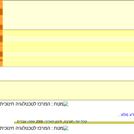
ע מלא...
קהל יעד:
חטיבה,
תיכון
תאריך:
2006
שפה:
עברית