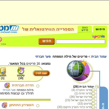
עמוד הבית
>
פריטים של מילת המפתח
פער חברתי
נמצאו:
16 פריטים
בכל המאגר.
טקסט
תמונה
]
1
[
]
10
[
הדרה חברתית
עמוד הבית (26)
מדעי החברה (4)
מילות המפתח:
פער חברתי
תהליך ובו קבוצות מסוימ
מדעי הרוח (1)
מדינת ישראל (36)
יהדות ועם ישראל (23)
מדעים (33)
העשירון התחתון
מדעי כדור-הארץ והיקום (30)