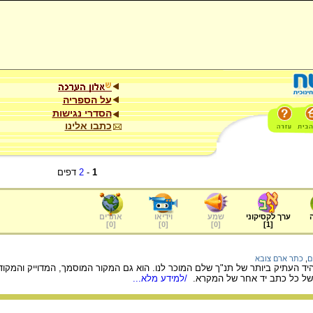
על הספריה
הסדרי נגישות
כתבו אלינו
1
-
2
דפים
ערך לקסיקוני
שמע
וידיאו
אתרים
]
0
[
]
0
[
]
0
[
]
1
[
ם
,
כתר ארם צובא
יד העתיק ביותר של תנ"ך שלם המוכר לנו. הוא גם המקור המוסמך, המדוייק והמקו
 של כל כתב יד אחר של המקרא.
/למידע מלא...