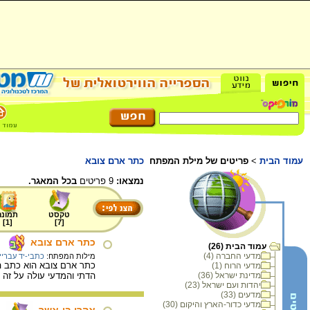
עמוד הבית
>
פריטים של מילת המפתח
כתר ארם צובא
נמצאו:
9 פריטים
בכל המאגר.
טקסט
תמונה
]
1
[
]
7
[
כתר ארם צובא
עמוד הבית (26)
מדעי החברה (4)
מילות המפתח:
כתבי-יד עבריי
כתר ארם צובא הוא כתב ה
מדעי הרוח (1)
מדינת ישראל (36)
הדתי והמדעי עולה על זה
יהדות ועם ישראל (23)
מדעים (33)
מדעי כדור-הארץ והיקום (30)
אהרן בן-אשר