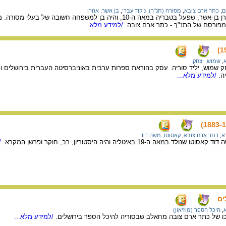
ם
,
כתר ארם צובא
,
מסורה (תנ"ך)
,
ניקוד עברי
,
בן אשר, אהרן
היה בן למשפחה חשובה של בעלי מסורה. מראשי הנקדנים וממניחי היסוד לדקדוק העברי.
מפורסם של התנ"ך - כתר ארם צובה.
/למידע מלא...
,
שמוש, יצחק
 שמוש, יליד סוריה. עסק בהוראת ספרות ערבית באוניברסיטה העברית בירושלים ו
ה.
/למידע מלא...
א
,
כתר ארם צובא
,
קאסוטו, משה דוד
 ה-19 באיטליה והיה היסטוריון, רב, חוקר ופרשן המקרא.
/
ים
,
היכל הספר (מוזיאון)
ו של כתר ארם צובה מחאלב שבסוריה להיכל הספר בירושלים.
/למידע מלא...