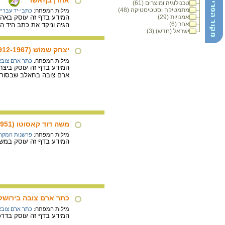
טכנולוגיה ומוצרים (61)
מתמטיקה וסטטיסטיקה (48)
מילות המפתח:
כתבי-יד עבריי
אמנויות (29)
המידע בדף זה עוסק באהרן בן-אשר, שפעל בטבריה במאה ה-10, ו
אחר (6)
הגיה וניקד את כתב היד ה
ישראל (חדש) (3)
יצחק שמוֹש (1912-1967)
מילות המפתח:
כתר ארם צובא
המידע בדף זה עוסק ביצחק
ארם צובה בחאלב שבסורי
משה דוד קאסוטו (1883-1951)
מילות המפתח:
פרשנות המקר
המידע בדף זה עוסק במשה דוד קאסוטו שנולד במאה
כתר ארם צובה בירושל
מילות המפתח:
כתר ארם צובא
המידע בדף זה עוסק בדרכ