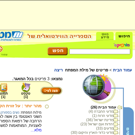
עמוד הבית
>
פריטים של מילת המפתח
ריצה
נמצאו:
3 פריטים
בכל המאגר.
טקסט
תמונה
]
1
[
]
1
[
מהר יותר : על זווית ה
עמוד הבית (26)
מדעי החברה (4)
מילות המפתח:
נשים בספורט
,
מדעי הרוח (1)
השוני האנטומי בין אשה ל
מדינת ישראל (36)
הרחבה של רפואת הספורט 
יהדות ועם ישראל (23)
לאצניות, המותאמות למשקל 
מדעים (33)
מלא...
מדעי כדור-הארץ והיקום (30)