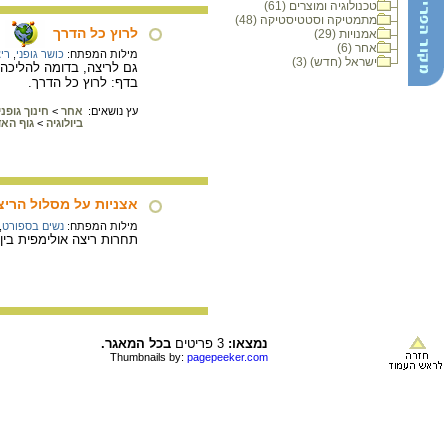
טכנולוגיה ומוצרים (61)
מתמטיקה וסטטיסטיקה (48)
לרוץ כל הדרך
אמנויות (29)
אחר (6)
מילות המפתח:
כושר גופני
,
רי
ישראל (חדש) (3)
גם לריצה, בדומה להליכה,
בדף: לרוץ כל הדרך.
עץ נושאים:
אחר
>
חינוך גופנ
ביולוגיה
>
גוף הא
אצניות על מסלול הריצ
מילות המפתח:
נשים בספורט
,
תחרות ריצה אולימפית בין
נמצאו:
3 פריטים
בכל המאגר.
Thumbnails by:
pagepeeker.com