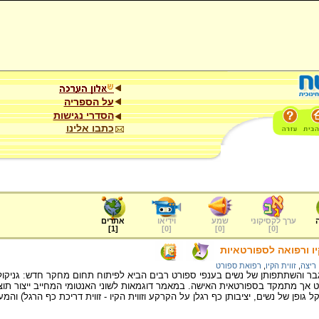
על הספריה
הסדרי נגישות
כתבו אלינו
ערך לקסיקוני
שמע
וידיאו
אתרים
]
1
[
]
0
[
]
0
[
]
0
[
קיו ורפואה לספורטאיות
ריצה
,
זווית הקיו
,
רפואת ספורט
גבר והשתתפותן של נשים בענפי ספורט רבים הביא לפיתוח תחום מחקר חדש: גניקול
אך מתמקד בספורטאית האישה. במאמר דוגמאות לשוני האנטומי המחייב ייצור תוצרי
גופן של נשים, יציבותן כף רגלן על הקרקע וזווית הקיו - זווית דריכת כף הרגל) והמ