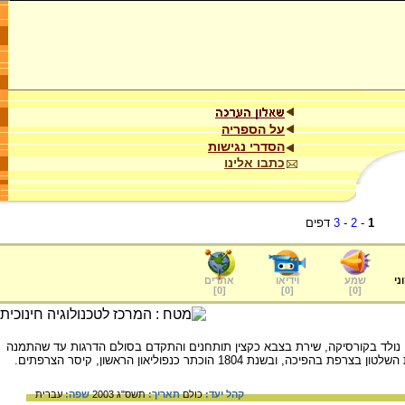
על הספריה
הסדרי נגישות
כתבו אלינו
1
-
2
-
3
דפים
ני
שמע
וידיאו
אתרים
]
0
[
]
0
[
]
0
[
וליאון בּוֹנַפַּרטֶה - קיסר צרפת (1804-1815). נולד בקורסיקה, שירת בצבא כקצין תותחנים והתקדם בסולם הדרגות עד שהתמנה
קהל יעד:
כולם
תאריך:
תשס"ג 2003
שפה:
עברית