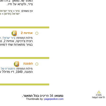
צייר, ולקרוא על חייו.
עץ נושאים:
ציור
>
ציור ישראלי
ישראל (חדש)
>
א
אחיות 2
מילות המפתח:
ציור ישראלי
,
ז
רונית צ'רניקה, אחיות 2, טכניקה מעורבת על דיקט, 50X70 ס"מ. מתוך הסדרה "משפחה", 2001 – 2005.
בציור מתוארות שתי דמויות
הפגנה
מילות המפתח:
היסטוריה של מ
הפגנה, 1949, דיו מדולל על נייר, 70X35 ס"מ. אוסף גדעון עפרת, ירושלים.
נמצאו:
34 פריטים
בכל המאגר.
Thumbnails by:
pagepeeker.com