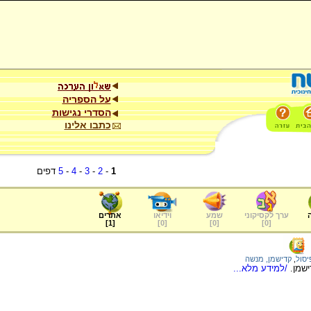
על הספריה
הסדרי נגישות
כתבו אלינו
1
-
2
-
3
-
4
-
5
דפים
ערך לקסיקוני
שמע
וידיאו
אתרים
]
1
[
]
0
[
]
0
[
]
0
[
יסול
,
קדישמן, מנשה
שמן.
/למידע מלא...