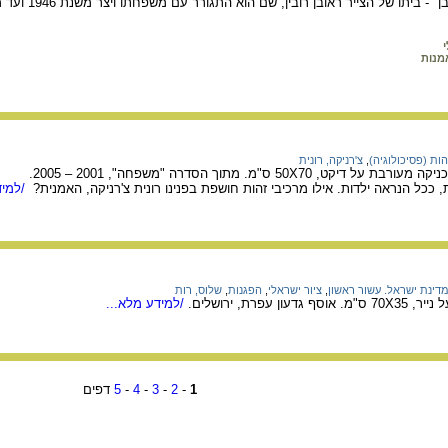
מנות
הות (פסיכולוגיה)
,
צ'רניקה, רונית
, ככל הנראה ילדות. אילו מרכיבי זהות חושפת בפנינו רונית צ'רניקה, האמנית?
/למיד
דינת ישראל. עשור ראשון
,
ציור ישראלי
,
הפגנות
,
שלוס, רות
/למידע מלא...
1
-
2
-
3
-
4
-
5
דפים