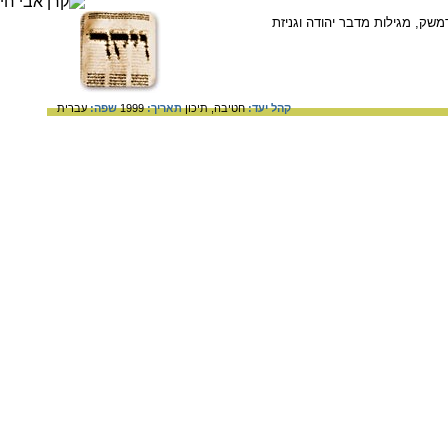
שק, מגילות מדבר יהודה וגניזת
קהל יעד:
חטיבה,
תיכון
תאריך:
1999
שפה:
עברית