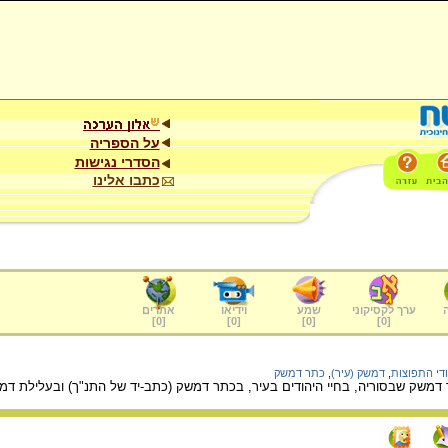
על הספריה
הסדרי נגישות
כתבו אלינו
ערך לקסיקוני
שמע
וידיאו
אתרים
]
0
[
]
0
[
]
0
[
]
0
[
ודי התפוצות
,
דמשק (עיר)
,
כתר דמשק
דמשק שבסוריה, בחיי היהודים בעיר, בכתר דמשק (כתב-יד של התנ"ך) ובעלילת דמשק