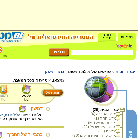
עמוד הבית
>
פריטים של מילת המפתח
כתר דמשק
נמצאו:
2 פריטים
בכל המאגר.
טקסט
תמונה
]
0
[
]
2
[
דמשק
עמוד הבית (26)
מדעי החברה (4)
מילות המפתח:
עלילות דם
,
יה
מדעי הרוח (1)
המידע בדף זה עוסק בעיר 
מדינת ישראל (36)
יהדות ועם ישראל (23)
מדעים (33)
כתבי יד של התנ"ך
מדעי כדור-הארץ והיקום (30)