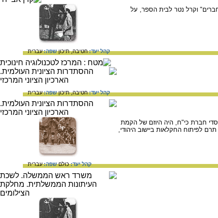
ראל, בחודש אדר 1870, על תרומת "כל ישראל חברים" וקרל נטר לבית הספר, על
קהל יעד:
חטיבה,
תיכון
שפה:
עברית
קהל יעד:
חטיבה,
תיכון
שפה:
עברית
ים"). קרל נטר, ממייסדי חברת כי"ח, היה היוזם של הקמת
תרם לפיתוח החקלאות ביישוב היהודי,
קהל יעד:
כולם
שפה:
עברית