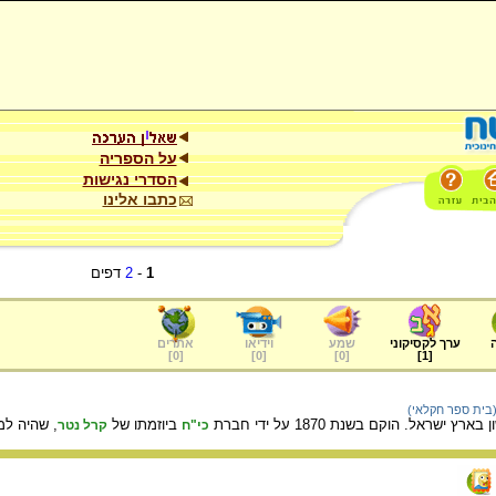
על הספריה
הסדרי נגישות
כתבו אלינו
1
-
2
דפים
ערך לקסיקוני
שמע
וידיאו
אתרים
]
0
[
]
0
[
]
0
[
]
1
[
(בית ספר חקלאי)
שראל. הוקם בשנת 1870 על ידי חברת
ביוזמתו של
, שהיה למ
כי"ח
קרל נטר