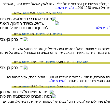
מנהיג יהודי פולין, מנהיג מפלגת הציונים הכלליים (מפלגה בהסתדרות הציונית), מקים "גוש המיעוטים הלאומיים" ("בלוק המיעוטים") וציר בסיים של פולין. עלה לארץ ישראל בשנת 1933, השתלב
ים 1949-1948.
/למידע מלא...
קהל יעד:
כולם
תאריך:
2009
שפה:
עברית
ידע מלא...
קהל יעד:
כולם
תאריך:
1995
שפה:
עברית
שות הנרי מונטור, מנהל המגבית הארצישראלית, שנתמך בראשי ארגונים
יוקרה ציבורית ויריבות אישית. המאבק שהתרחש בשנים הראשונות להקמתה של מדינת
קהל יעד:
תיכון,
תיכון ומעלה
תאריך:
תשנ"ד (1994)
שפה:
עברית
בסוף 1949 התמקדו התומכים בהגבלת העלייה בהנהלת הסוכנות במניעת עלייתם של חולים ונכים. בלחץ הנהלת הסוכנות, הוחלט על צמצום העלייה ל-10,000 עולים בלבד, אך הסוכנות לא
 בנושא מידי הסוכנות היהודית.
/למידע מלא...
קהל יעד:
תיכון,
תיכון ומעלה
תאריך:
תשנ"ד (1994)
שפה:
עברית
עולם מתחילים את "מסע חייהם" בבילוי של סמסטר או של שנה בישראל. הצעירים