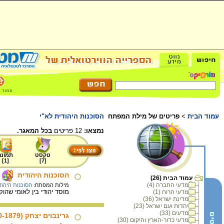
עמוד הבית
>
פריטים של מילת המפתח
הסוכנות היהודית לא"י
נמצאו:
12 פריטים
בכל המאגר.
טקסט
תמונה
]
1
[
]
7
[
הסוכנות היהודית
עמוד הבית (26)
מדעי החברה (4)
מילות המפתח:
הסוכנות היהוד
מוסד יהודי בין לאומי שהוקם ב
מדעי הרוח (1)
מדינת ישראל (36)
יהדות ועם ישראל (23)
מדעים (33)
גרינבוים יצחק (1970-1879)
מדעי כדור-הארץ והיקום (30)