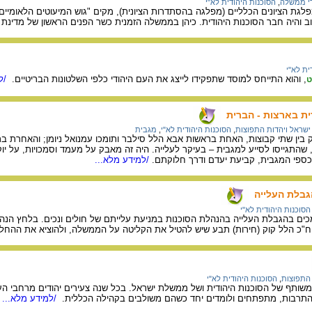
י ממשלה
,
הסוכנות היהודית לא"י
 והיה חבר הסוכנות היהודית. כיהן בממשלה הזמנית כשר הפנים הראשון של מדינת ישראל בשנ
ית לא"י
, והוא התייחס למוסד שתפקידו לייצג את העם היהודי כלפי השלטונות הבריטיים.
/למ
ט
ת בארצות - הברית
ישראל ויהדות התפוצות
,
הסוכנות היהודית לא"י
,
מגבית
ן שתי קבוצות, האחת בראשות אבא הלל סילבר ותומכו עמנואל ניומן; והאחרת ברא
, שהתגייסו לסייע למגבית – בעיקר לעלייה. היה זה מאבק על מעמד וסמכויות, על 
ספי המגבית, קביעת יעדם ודרך חלוקתם.
/למידע מלא...
גבלת העלייה
הסוכנות היהודית לא"י
"כ הלל קוק (חירות) תבע שיש להטיל את הקליטה על הממשלה, ולהוציא את ההחלטה
 התפוצות
,
הסוכנות היהודית לא"י
משותף של הסוכנות היהודית ושל ממשלת ישראל. בכל שנה צעירים יהודים מרחבי ה
 התרבות, מתפתחים ולומדים יחד כשהם משולבים בקהילה הכללית.
/למידע מלא...