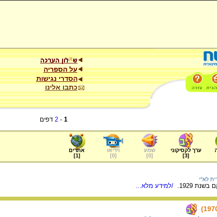
על הספריה
הסדרי נגישות
כתבו אלינו
1
-
2
דפים
ערך לקסיקוני
שמע
וידיאו
אתרים
]
1
[
]
0
[
]
0
[
]
3
[
ית לא"י
שנת 1929.
/למידע מלא...