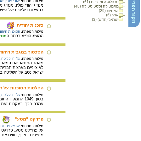
מילות המפתח:
יהודי פולין
,
שר
טכנולוגיה ומוצרים (61)
מתמטיקה וסטטיסטיקה (48)
בפעילות פוליטית של היישוב
אמנויות (29)
אחר (6)
ישראל (חדש) (3)
סוכנות יהודית
מילות המפתח:
הסוכנות היהוד
המושג הופיע בכתב ה
מנד
הסכסוך במגבית היהודי
מילות המפתח:
עלייה וקליטה
,
מאמר המתאר את המאבק בי
לא-ציוניים בארצות-הברית
ישראל נסב על השליטה בכ
החלטות הסוכנות על ה
מילות המפתח:
עלייה וקליטה
,
עמדה בכך. בעקבות זאת ח
פרויקט "מסע"
מילות המפתח:
ישראל ויהדות
על פרוייקט מסע, פרויקט 
מסיירים בארץ, חווים את