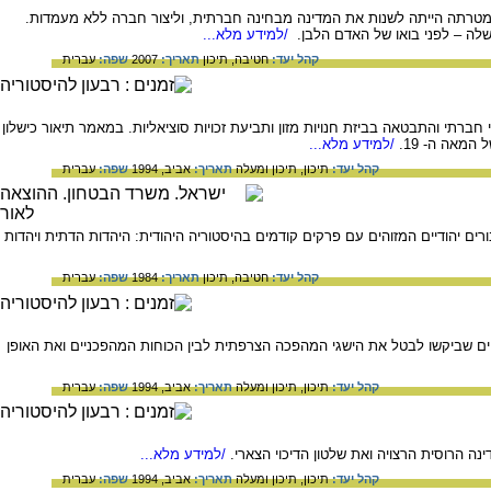
1 שלטה בקמבודיה המפלגה שנשאה שם זה. מטרתה הייתה לשנות את המדינה מבחינה חברתית, וליצור חברה ללא מעמדות.
שלה – לפני בואו של האדם הלבן.
/למידע מלא...
קהל יעד:
חטיבה,
תיכון
תאריך:
2007
שפה:
עברית
כנית באנגליה בראשית המאה ה- 19. ההתקוממות נשאה אופי חברתי והתבטאה בביזת חנויות מזון ותביעת זכויות סוציאליות. במאמר תיאור כישלון
/למידע מלא...
קהל יעד:
תיכון,
תיכון ומעלה
תאריך:
אביב, 1994
שפה:
עברית
רים יהודיים המזוהים עם פרקים קודמים בהיסטוריה היהודית: היהדות הדתית ויהדות
קהל יעד:
חטיבה,
תיכון
תאריך:
1984
שפה:
עברית
 המאבק בין הכוחות הריאקציונריים שביקשו לבטל את הישגי המהפכה הצרפתית לבין הכוחות המהפכניים ואת האופן
קהל יעד:
תיכון,
תיכון ומעלה
תאריך:
אביב, 1994
שפה:
עברית
/למידע מלא...
קהל יעד:
תיכון,
תיכון ומעלה
תאריך:
אביב, 1994
שפה:
עברית