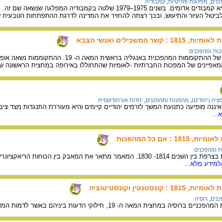
נים
,
מפלגות פוליטיות
,
קמבודיה
משמעות השם חְמֵר רוּז' היא קמבודים אדומים. בשנים 1975–979
טול העִיוּר והתִיעוּשׂ, ובכך רצתה להחזיר את המדינה לדרגת ההתפתחות הטבעית 
ר המשכילים ואנשי הצבא
ות ומהפכנים
המאמר מתאר את ייחודה של ההתקוממות המהפ
יה (יהודים)
,
מהפכות ומהפכנים
,
יהדות אורתודוקסית
יננה מופיעה כתנועת המשך לזרמים יהודיים קיימים והיא מעוררת התנגדות מצד ציבו
...
: אם כל המהפכות
 ומהפכנים
תיאור התסיסה המהפכנית בצרפת בין השנים 1814- 1830. המאמר מתאר את
למידע מלא...
נסטנטין וקונסטיטוציה
נים
,
רוסיה
 19, חילוקי הדעות ביניהם באשר לדמות המדינה הרוסית הרצויה ואת שלטון הדיכוי הצארי.