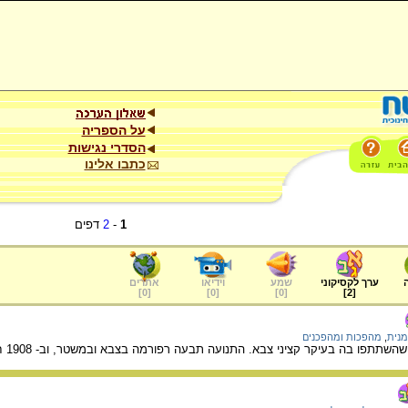
על הספריה
הסדרי נגישות
כתבו אלינו
1
-
2
דפים
ערך לקסיקוני
שמע
וידיאו
אתרים
]
0
[
]
0
[
]
0
[
]
2
[
מנית
,
מהפכות ומהפכנים
קר קציני צבא. התנועה תבעה רפורמה בצבא ובמשטר, וב- 1908 חוללה מהפכה שהסתיימה בהדחת הסולטאן עבד אל חמיד ה- 2.