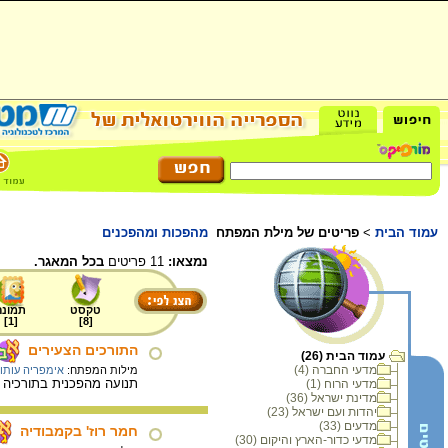
עמוד הבית
>
פריטים של מילת המפתח
מהפכות ומהפכנים
נמצאו:
11 פריטים
בכל המאגר.
טקסט
תמונה
]
1
[
]
8
[
התורכים הצעירים
עמוד הבית (26)
מדעי החברה (4)
מילות המפתח:
אימפריה עותו
תנועה מהפכנית בתורכיה שהשתתפו בה בעי
מדעי הרוח (1)
מדינת ישראל (36)
יהדות ועם ישראל (23)
מדעים (33)
חמר רוז' בקמבודיה
מדעי כדור-הארץ והיקום (30)