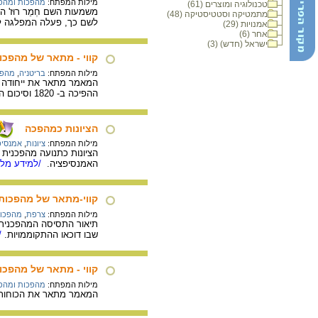
מילות המפתח:
מהפכות ומהפכ
טכנולוגיה ומוצרים (61)
מתמטיקה וסטטיסטיקה (48)
לשם כך, פעלה המפלגה לבי
אמנויות (29)
אחר (6)
ישראל (חדש) (3)
קווי - מתאר של מהפכות לאומיות, 1815 : קש
מילות המפתח:
בריטניה
,
מהפכ
ההפיכה ב- 1820 וסיכום המאפיינים של המפכות החברתיות -לאומיות שהתחוללו באירופה במחצית הראשונה של המאה ה- 19.
הציונות כמהפכה
מילות המפתח:
ציונות
,
אמנסיפצ
הציונות כתנועה מהפכנית א
האמנסיפציה.
/למידע מלא
קווי-מתאר של מהפכות לאומיות, 1815 
מילות המפתח:
צרפת
,
מהפכות
שבו דוכאו ההתקוממויות.
/
קווי - מתאר של מהפכות לאומיות, 1815 : קו
מילות המפתח:
מהפכות ומהפכ
המאמר מתאר את הכוחות המהפכניים ברוסיה במחצית המאה ה-