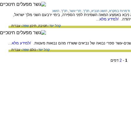
ודמויות במקרא
,
הושע הנביא
,
תנ"ך. תרי-עשר
,
תנ"ך. הושע
 ניבא באמצע המאה השמינית לפני הספירה, בימי ירבעם השני מלך ישראל,
יהודה.
/למידע מלא...
קהל יעד:
חטיבה,
תיכון
שפה:
עברית
של שנים-עשר ספרי נבואה של נביאים ששרדו מהם נבואות מעטות.
/למידע מלא...
קהל יעד:
כולם
שפה:
עברית
1
-
2
דפים