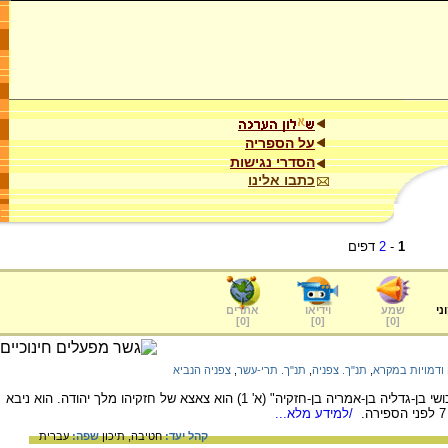
על הספריה
הסדרי נגישות
כתבו אלינו
1
-
2
דפים
ני
שמע
וידיאו
אתרים
]
0
[
]
0
[
]
0
[
ודמויות במקרא
,
תנ"ך. צפניה
,
תנ"ך. תרי-עשר
,
צפניה הנביא
כותרת הספר רומזת אולי שהנביא "צפניה בן-כושי בן-גדליה בן-אמריה בן-חזקיה" (א' 1) הוא צאצא של חזקיהו מלך יהודה. הוא ניבא
/למידע מלא...
קהל יעד:
חטיבה,
תיכון
שפה:
עברית