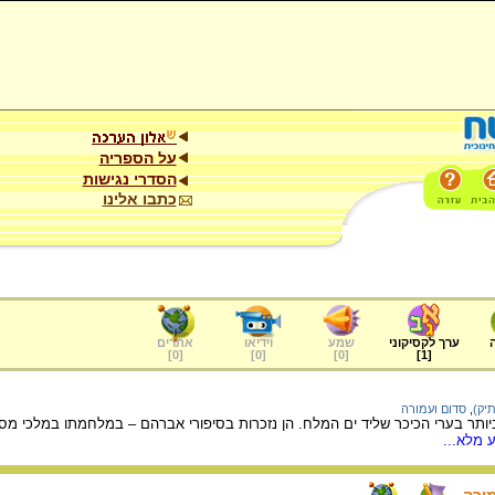
על הספריה
הסדרי נגישות
כתבו אלינו
ערך לקסיקוני
שמע
וידיאו
אתרים
]
0
[
]
0
[
]
0
[
]
1
[
תיק)
,
סדום ועמורה
תר בערי הכיכר שליד ים המלח. הן נזכרות בסיפורי אברהם – במלחמתו במלכי מסופו
 מלא...
ורה