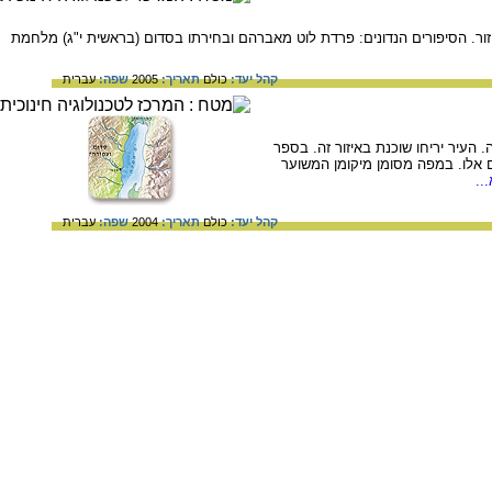
זור. הסיפורים הנדונים: פרדת לוט מאברהם ובחירתו בסדום (בראשית י"ג) מלחמת
קהל יעד:
כולם
תאריך:
2005
שפה:
עברית
 העיר יריחו שוכנת באיזור זה. בספר
ם אלו. במפה מסומן מיקומן המשוער
..
קהל יעד:
כולם
תאריך:
2004
שפה:
עברית