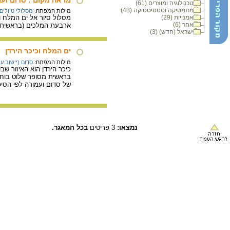
טכנולוגיה ומוצרים (61)
מתמטיקה וסטטיסטיקה (48)
מילות המפתח:
מסלולי טיולים
אמנויות (29)
מסלול סיור אל ים המלח ו
אחר (6)
ארבעת המלכים (בראשית י
ישראל (חדש) (3)
ים המלח וכיכר הירדן
מילות המפתח:
סדום (יישוב ע
כיכר הירדן הוא האיזור שב
בראשית מסופר שלוט בוחר 
של סדום ועמורה לפי הסיפו
נמצאו:
3 פריטים
בכל המאגר.