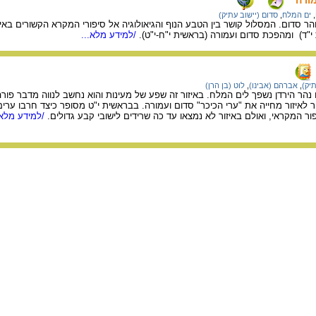
,
ים המלח
,
סדום (יישוב עתיק)
הר סדום. המסלול קושר בין הטבע הנוף והגיאולוגיה אל סיפורי המקרא הקשורים באי
"ד) ומהפכת סדום ועמורה (בראשית י"ח-י"ט).
/למידע מלא...
תיק)
,
אברהם (אבינו)
,
לוט (בן הרן)
ו נהר הירדן נשפך לים המלח. באיזור זה שפע של מעינות והוא נחשב לנווה מדבר פורה.
לאיזור מחייה את "ערי הכיכר" סדום ועמורה. בבראשית י"ט מסופר כיצד חרבו ערי
ר המקראי, ואולם באיזור לא נמצאו עד כה שרידים לישובי קבע גדולים.
/למידע מלא.