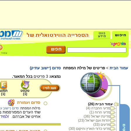
עמוד הבית
>
פריטים של מילת המפתח
סדום (יישוב עתיק)
נמצאו:
3 פריטים
בכל המאגר.
טקסט
תמונה
]
1
[
]
1
[
סדום ועמורה
עמוד הבית (26)
מדעי החברה (4)
מילות המפתח:
סדום (יישוב ע
שתי הערים המפורסמות ביו
מדעי הרוח (1)
מדינת ישראל (36)
אחיינו של אברהם.
/למידע
יהדות ועם ישראל (23)
מדעים (33)
מדעי כדור-הארץ והיקום (30)
מראה מקום : סדום ועמ